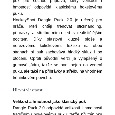
puk pro suchou přípravu, který velikostí i
hmotností odpovídá klasickému hokejovému
puku.
HockeyShot Dangle Puck 2.0 je určený pro
hráče, kteří chtějí trénovat stickhandling,
přihrávky a střelbu mimo led s realističtějším
pocitem. Díky plastové kluzné ploše a
nerezovému kuličkovému ložisku na obou
stranách si puk zachovává hladký skluz i po
otočení. Oproti původní verzi je vylepšený o
gumové jádro, takže se hodí nejen na vedení
puku, ale také na přihrávky a střelbu na vhodném
tréninkovém povrchu.
Hlavní vlastnosti
Velikost a hmotnost jako klasický puk
Dangle Puck 2.0 odpovídá velikostí i hmotností
tradičnímu hokejovému puku, takže při tréninku