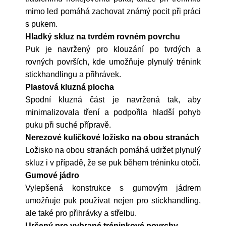
mimo led pomáhá zachovat známý pocit při práci
s pukem.
Hladký skluz na tvrdém rovném povrchu
Puk je navržený pro klouzání po tvrdých a
rovných površích, kde umožňuje plynulý trénink
stickhandlingu a přihrávek.
Plastová kluzná plocha
Spodní kluzná část je navržená tak, aby
minimalizovala tření a podpořila hladší pohyb
puku při suché přípravě.
Nerezové kuličkové ložisko na obou stranách
Ložisko na obou stranách pomáhá udržet plynulý
skluz i v případě, že se puk během tréninku otočí.
Gumové jádro
Vylepšená konstrukce s gumovým jádrem
umožňuje puk používat nejen pro stickhandling,
ale také pro přihrávky a střelbu.
Určený pro vybrané tréninkové povrchy