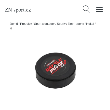
ZN sport.cz
Vyhledávání
Domů
/
Produkty
/
Sport a outdoor
/
Sporty
/
Zimní sporty
/
Hokej
/
HockeyShot Puk HockeyShot Dangle Puck 2.0