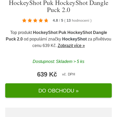
HockeyShot Puk HockeyShot Dangle
Puck 2.0
4.8
/
5
(
13
hodnocení
)
Top produkt
HockeyShot Puk HockeyShot Dangle
Puck 2.0
od populární značky
HockeyShot
za přívětivou
cenu 639 Kč.
Zobrazit více »
Dostupnost: Skladem > 5 ks
639 Kč
vč. DPH
DO OBCHODU »