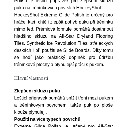
Polish je lešticí přípravek pro zlepšení skluzu
puku na tréninkových površích HockeyShot.
HockeyShot Extreme Glide Polish je určený pro
hráče, kteří chtějí zlepšit pohyb puku při tréninku
mimo led. Prémiová formule pomáhá dosáhnout
hladšího skluzu na All-Star Dryland Flooring
Tiles, Synthetic Ice Revolution Tiles, střeleckých
deskách i při použití se Slide Boards. Díky tomu
se hodí jako praktický doplněk pro údržbu
tréninkové plochy a plynulejší práci s pukem.
Hlavní vlastnosti
Zlepšení skluzu puku
Lešticí přípravek pomáhá snížit tření mezi pukem
a tréninkovým povrchem, takže puk po ploše
klouže plynuleji.
Použití na více typech povrchů
Extreme Glide Polish je určený pro All-Star