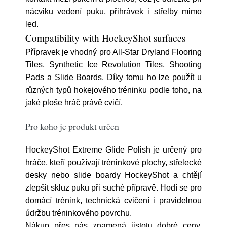
nácviku vedení puku, přihrávek i střelby mimo
led.
Compatibility with HockeyShot surfaces
Přípravek je vhodný pro All-Star Dryland Flooring
Tiles, Synthetic Ice Revolution Tiles, Shooting
Pads a Slide Boards. Díky tomu ho lze použít u
různých typů hokejového tréninku podle toho, na
jaké ploše hráč právě cvičí.
Pro koho je produkt určen
HockeyShot Extreme Glide Polish je určený pro
hráče, kteří používají tréninkové plochy, střelecké
desky nebo slide boardy HockeyShot a chtějí
zlepšit skluz puku při suché přípravě. Hodí se pro
domácí trénink, technická cvičení i pravidelnou
údržbu tréninkového povrchu.
Nákup přes nás znamená jistotu dobré ceny.