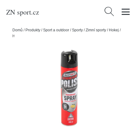
ZN sport.cz
Vyhledávání
Domů
/
Produkty
/
Sport a outdoor
/
Sporty
/
Zimní sporty
/
Hokej
/
HockeyShot Sprej na plochu HockeyShot Extreme Glide Polish