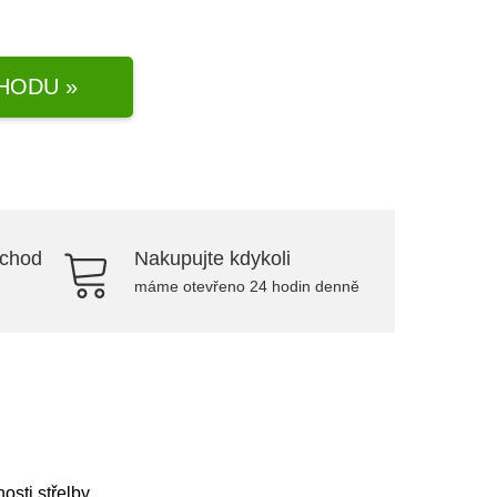
HODU »
bchod
Nakupujte kdykoli
máme otevřeno 24 hodin denně
sti střelby.