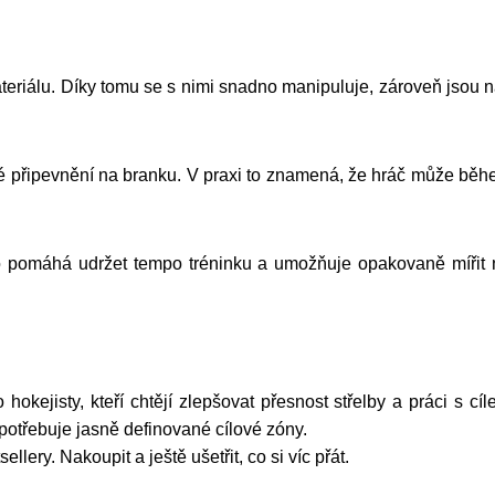
teriálu. Díky tomu se s nimi snadno manipuluje, zároveň jsou 
připevnění na branku. V praxi to znamená, že hráč může během 
 To pomáhá udržet tempo tréninku a umožňuje opakovaně mířit 
kejisty, kteří chtějí zlepšovat přesnost střelby a práci s cíle
 potřebuje jasně definované cílové zóny.
lery. Nakoupit a ještě ušetřit, co si víc přát.