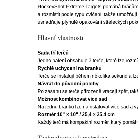
HockeyShot Extreme Targets pomáhá hráčům zamě
a rozmístit podle typu cvičení, takže umožňují
usnadňuje plynulé opakování střeleckých pok
Hlavní vlastnosti
Sada tří terčů
Jedno balení obsahuje 3 terče, které lze rozmí
Rychlé uchycení na branku
Terče se instalují během několika sekund a lze
Návrat do původní polohy
Po zásahu se terče přirozeně vracejí zpět, ta
Možnost kombinovat více sad
Na jednu branku lze nainstalovat více sad a vy
Rozměr 10" × 10" / 25,4 × 25,4 cm
Každý terč má kompaktní rozměr, který pomáhá 
Technologie a konstrukce