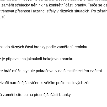
řit střelecký trénink na konkrétní části branky. Terče se daj
 trénovat přesnost i razanci střely v různých situacích. Po zás
usů.
stit do různých částí branky podle zaměření tréninku.
 je připevnit na jakoukoli hokejovou branku.
kže hráč může plynule pokračovat v dalším střeleckém cvičení.
tvořit náročnější cvičení s větším počtem cílových zón.
zaměřit střelbu na přesnější části branky.