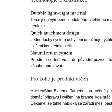
Durable lightweight material
Terče jsou vyrobené z odolného a lehkého ma
tréninku.
Quick attachment design
Jednoduchý systém uchycení umožňuje rychlé 
cvičení konkrétnímu cíli.
Natural return system
Po střele se terč vrací do původní pozice.
zásahu upravovat.
Pro koho je produkt určen
HockeyShot Extreme Targets jsou určené pro ho
domácí přípravu i cvičení na brance, kde hráč
Čekáme, že tahle nabídka se zařadí mezi bestsel