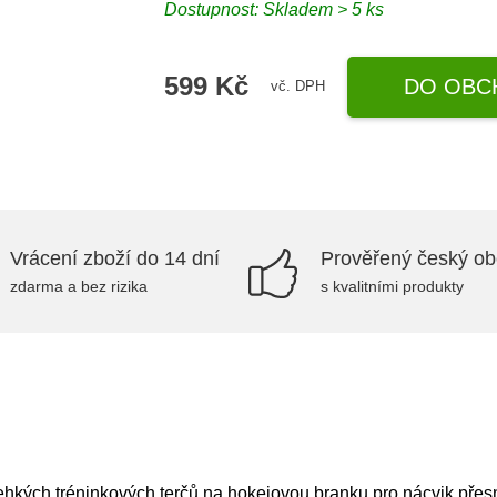
Dostupnost: Skladem > 5 ks
599 Kč
DO OBC
vč. DPH
Vrácení zboží do 14 dní
Prověřený český o
zdarma a bez rizika
s kvalitními produkty
ehkých tréninkových terčů na hokejovou branku pro nácvik přesno