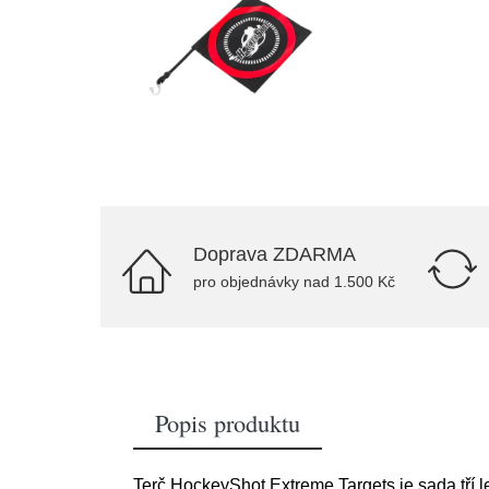
Doprava ZDARMA
pro objednávky nad 1.500 Kč
Popis produktu
Terč HockeyShot Extreme Targets je sada tří l