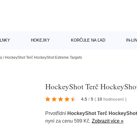
LNKY
HOKEJKY
KORČULE NA ĽAD
IN-L
ej
/
HockeyShot Terč HockeyShot Extreme Targets
HockeyShot Terč HockeyShot
4.5
/
5
(
10
hodnocení
)
Prvotřídní
HockeyShot Terč HockeyShot
nyní za cenu 599 Kč.
Zobrazit více »