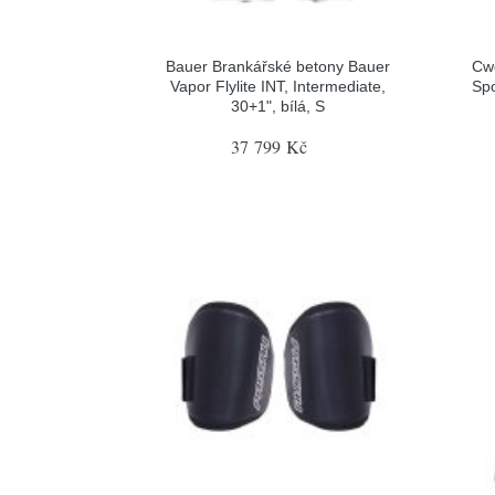
Bauer Brankářské betony Bauer
Cw
Vapor Flylite INT, Intermediate,
Spo
30+1", bílá, S
37 799 Kč