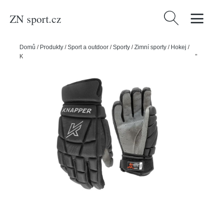
ZN sport.cz
Vyhledávání
Domů
/
Produkty
/
Sport a outdoor
/
Sporty
/
Zimní sporty
/
Hokej
/
Knapper Hokejbalové rukavice Knapper AK2 SR, Senior, černá, 13"