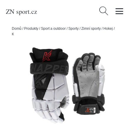
ZN sport.cz
Vyhledávání
Domů
/
Produkty
/
Sport a outdoor
/
Sporty
/
Zimní sporty
/
Hokej
/
Knapper Hokejbalové rukavice Knapper AK7 SR, Senior, bílá, 13"