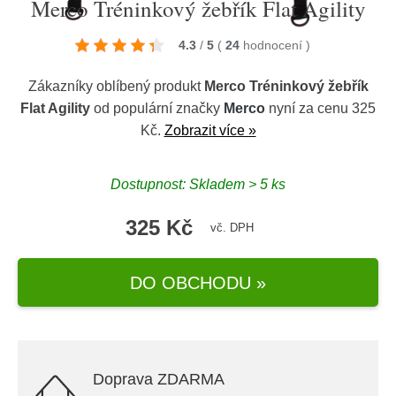
Merco Tréninkový žebřík Flat Agility
4.3
/
5
(
24
hodnocení
)
Zákazníky oblíbený produkt
Merco Tréninkový žebřík
Flat Agility
od populární značky
Merco
nyní za cenu 325
Kč.
Zobrazit více »
Dostupnost: Skladem > 5 ks
325 Kč
vč. DPH
DO OBCHODU »
Doprava ZDARMA