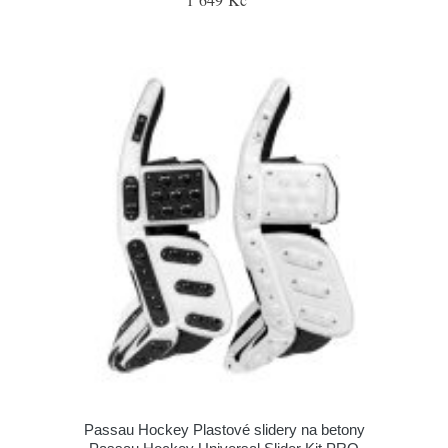
Passau Hockey Plastové slidery na betony