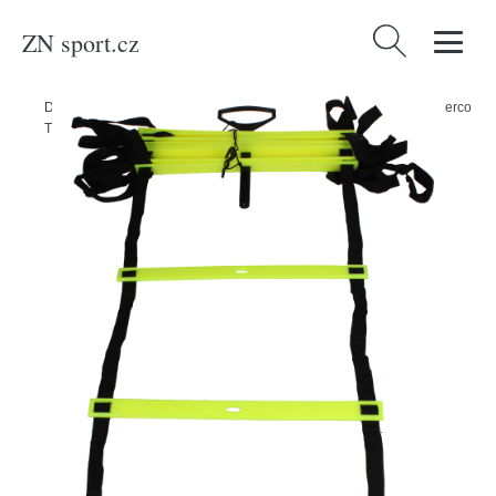
ZN sport.cz
Vyhledávání
Domů
/
Produkty
/
Sport a outdoor
/
Sporty
/
Zimní sporty
/
Hokej
/
Merco
Tréninkový žebřík Flat Agility