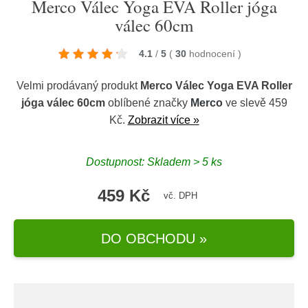
Merco Válec Yoga EVA Roller jóga
válec 60cm
4.1
/
5
(
30
hodnocení
)
Velmi prodávaný produkt
Merco Válec Yoga EVA Roller
jóga válec 60cm
oblíbené značky
Merco
ve slevě 459
Kč.
Zobrazit více »
Dostupnost: Skladem > 5 ks
459 Kč
vč. DPH
DO OBCHODU »