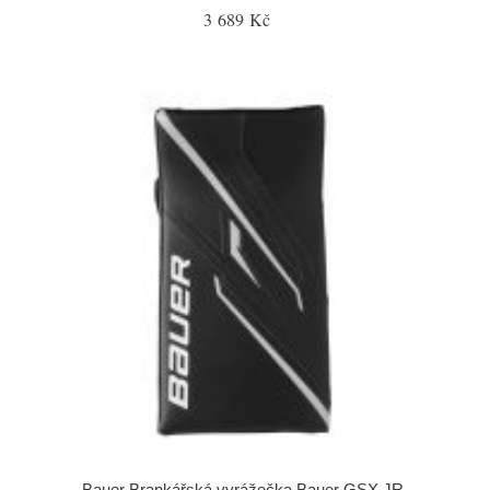
3 689 Kč
Bauer Brankářská vyrážečka Bauer GSX JR,