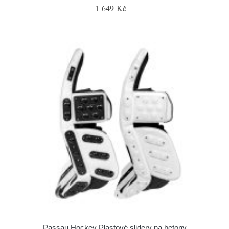
1 649 Kč
Passau Hockey Plastové slidery na betony