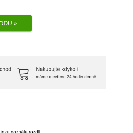
ODU »
bchod
Nakupujte kdykoli
máme otevřeno 24 hodin denně
inku poznáte rozdíl!