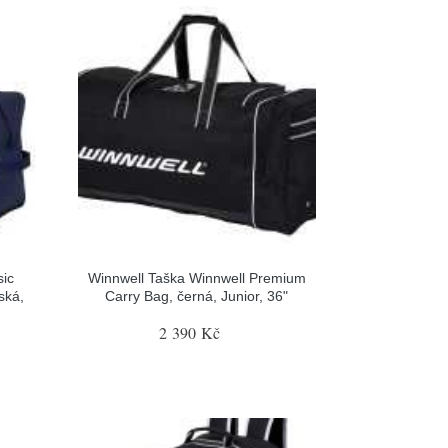
sic
Winnwell Taška Winnwell Premium
ská,
Carry Bag, černá, Junior, 36"
2 390 Kč