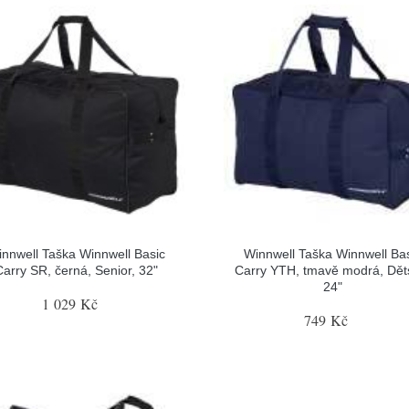
nnwell Taška Winnwell Basic
Winnwell Taška Winnwell Ba
Carry SR, černá, Senior, 32"
Carry YTH, tmavě modrá, Dět
24"
1 029 Kč
749 Kč