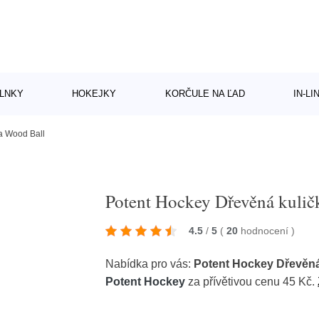
LNKY
HOKEJKY
KORČULE NA ĽAD
IN-L
a Wood Ball
Potent Hockey Dřevěná kuli
4.5
/
5
(
20
hodnocení
)
Nabídka pro vás:
Potent Hockey Dřevěná
Potent Hockey
za přívětivou cenu 45 Kč.