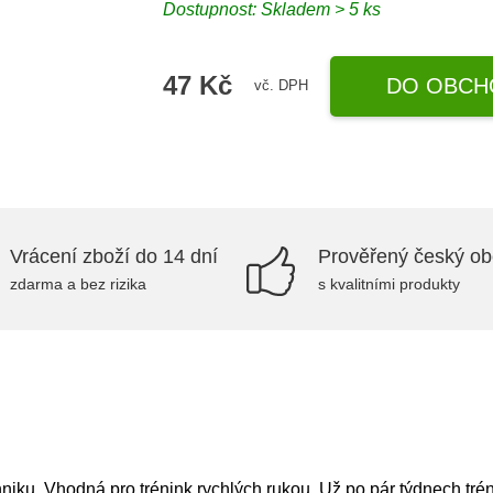
Dostupnost: Skladem > 5 ks
47 Kč
DO OBCH
vč. DPH
Vrácení zboží do 14 dní
Prověřený český o
zdarma a bez rizika
s kvalitními produkty
niku. Vhodná pro trénink rychlých rukou. Už po pár týdnech trén