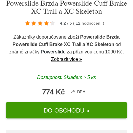
Powerslide Brzda Powerslide Cuff Brake
XC Trail a XC Skeleton
4.2
/
5
(
12
hodnocení
)
Zákazníky doporučované zboží
Powerslide Brzda
Powerslide Cuff Brake XC Trail a XC Skeleton
od
známé značky
Powerslide
za příznivou cenu 1090 Kč.
Zobrazit více »
Dostupnost: Skladem > 5 ks
774 Kč
vč. DPH
DO OBCHODU »