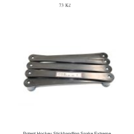
73 Kč
Potent Hockey Stickhandling Snake Extreme