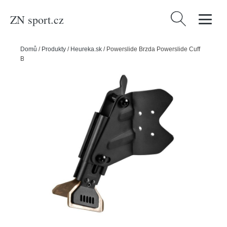
ZN sport.cz
Vyhledávání
Domů
/
Produkty
/
Heureka.sk
/
Powerslide Brzda Powerslide Cuff
Brake XC Trail a XC Skeleton