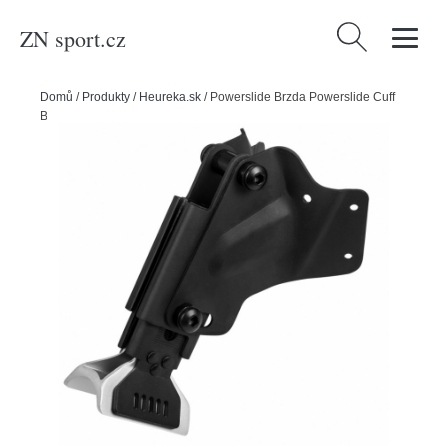
ZN sport.cz
Vyhledávání
Domů
/
Produkty
/
Heureka.sk
/
Powerslide Brzda Powerslide Cuff
Brake XC Trainer a XC Path