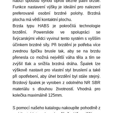
nabízí spoustu výhod oproti běžné patní brzdě.
Funkce nastavení výšky je ideální pro nalezení
preferované osobní brzdné polohy. Brzdná
plocha má větší kontaktní plochu.
Brzda typu HABS je pokročilá technologie
brzdění. Powerslide ve spolupráci se
švýcarskými vědci vyvinul tento systém s vyšším
účinkem brzdné síly. Při brzdění je potřeba více
zvednou špičku brusle tak, aby se na brzdu
přenesla co možná největší váha těla a tím se
zvýšil tlak a snížila brzdná dráha. Špalek lze
výškově nastavit pro vlastní styl bruslení a také
při opotřebení, aby úhel brzdění byl stále stejný.
Brzdový špalek je vyroben z odolného NR SBR
materiálu s dlouhou životností. Vhodná pro
kolečka maximálně 125mm.
S pomocí našeho katalogu nakoupíte pohodlně z