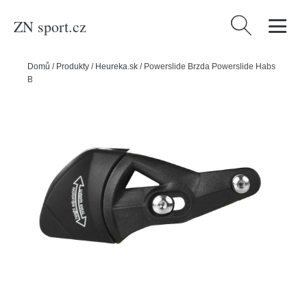
ZN sport.cz
Vyhledávání
Domů
/
Produkty
/
Heureka.sk
/
Powerslide Brzda Powerslide Habs
Brake L/XL