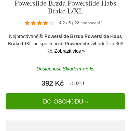
Powerslide Brzda Powerslide Habs
Brake L/XL
4.2
/
5
(
22
hodnocení
)
Nejprodávanější
Powerslide Brzda Powerslide Habs
Brake L/XL
od společnosti
Powerslide
výhodně za 369
Kč.
Zobrazit více »
Dostupnost: Skladem > 5 ks
392 Kč
vč. DPH
DO OBCHODU »