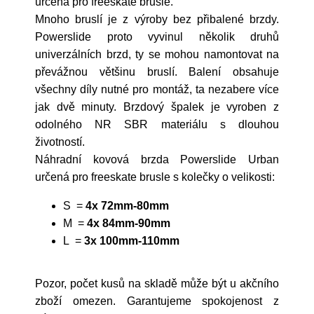
určená pro freeskate brusle.
Mnoho bruslí je z výroby bez přibalené brzdy.
Powerslide proto vyvinul několik druhů
univerzálních brzd, ty se mohou namontovat na
převážnou většinu bruslí. Balení obsahuje
všechny díly nutné pro montáž, ta nezabere více
jak dvě minuty. Brzdový špalek je vyroben z
odolného NR SBR materiálu s dlouhou
životností.
Náhradní kovová brzda Powerslide Urban
určená pro freeskate brusle s kolečky o velikosti:
S =
4x 72mm-80mm
M =
4x 84mm-90mm
L =
3x 100mm-110mm
Pozor, počet kusů na skladě může být u akčního
zboží omezen. Garantujeme spokojenost z