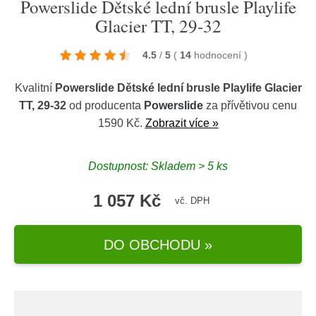
Powerslide Dětské lední brusle Playlife
Glacier TT, 29-32
4.5
/
5
(
14
hodnocení
)
Kvalitní
Powerslide Dětské lední brusle Playlife Glacier
TT, 29-32
od producenta
Powerslide
za přívětivou cenu
1590 Kč.
Zobrazit více »
Dostupnost: Skladem > 5 ks
1 057 Kč
vč. DPH
DO OBCHODU »