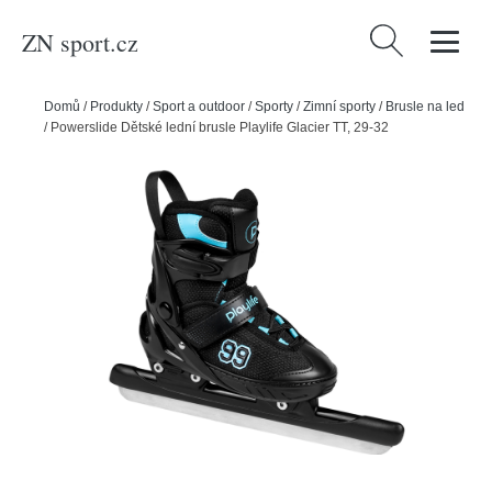
ZN sport.cz
Vyhledávání
Domů
/
Produkty
/
Sport a outdoor
/
Sporty
/
Zimní sporty
/
Brusle na led
/
Powerslide Dětské lední brusle Playlife Glacier TT, 29-32