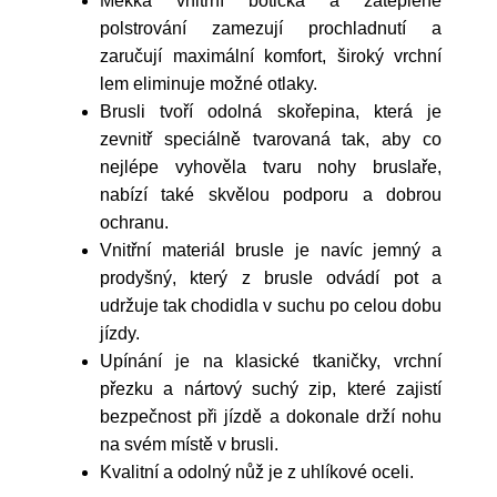
Měkká vnitřní botička a zateplené
polstrování zamezují prochladnutí a
zaručují maximální komfort, široký vrchní
lem eliminuje možné otlaky.
Brusli tvoří odolná skořepina, která je
zevnitř speciálně tvarovaná tak, aby co
nejlépe vyhověla tvaru nohy bruslaře,
nabízí také skvělou podporu a dobrou
ochranu.
Vnitřní materiál brusle je navíc jemný a
prodyšný, který z brusle odvádí pot a
udržuje tak chodidla v suchu po celou dobu
jízdy.
Upínání je na klasické tkaničky, vrchní
přezku a nártový suchý zip, které zajistí
bezpečnost při jízdě a dokonale drží nohu
na svém místě v brusli.
Kvalitní a odolný nůž je z uhlíkové oceli.