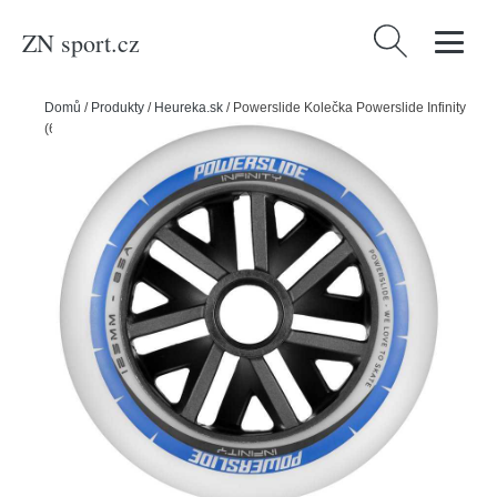
ZN sport.cz
Vyhledávání
Domů
/
Produkty
/
Heureka.sk
/
Powerslide Kolečka Powerslide Infinity
(6ks), 85A, 125