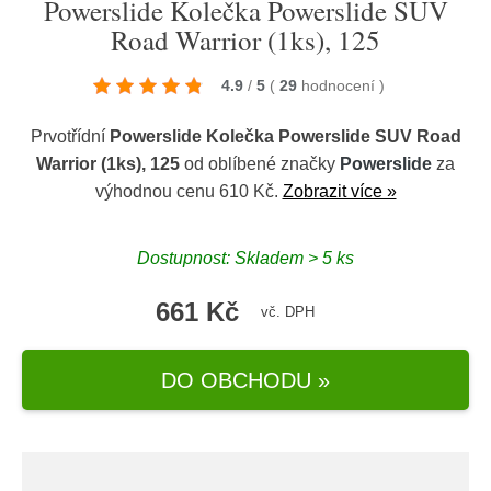
Powerslide Kolečka Powerslide SUV
Road Warrior (1ks), 125
4.9
/
5
(
29
hodnocení
)
Prvotřídní
Powerslide Kolečka Powerslide SUV Road
Warrior (1ks), 125
od oblíbené značky
Powerslide
za
výhodnou cenu 610 Kč.
Zobrazit více »
Dostupnost: Skladem > 5 ks
661 Kč
vč. DPH
DO OBCHODU »