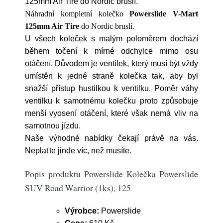
125mm Air Tire do Nordic bruslí.
Náhradní kompletní kolečko
Powerslide V-Mart
125mm Air Tire
do Nordic bruslí.
U všech koleček s malým poloměrem dochází
během točení k mírné odchylce mimo osu
otáčení. Důvodem je ventilek, který musí být vždy
umístěn k jedné straně kolečka tak, aby byl
snažší přístup hustilkou k ventilku. Poměr váhy
ventilku k samotnému kolečku proto způsobuje
menší vyosení otáčení, které však nemá vliv na
samotnou jízdu.
Naše výhodné nabídky čekají právě na vás.
Neplaťte jinde víc, než musíte.
Popis produktu Powerslide Kolečka Powerslide
SUV Road Warrior (1ks), 125
Výrobce:
Powerslide