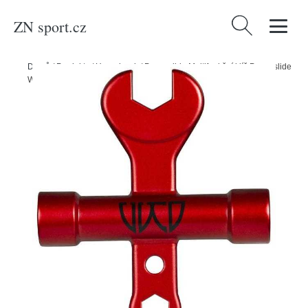
ZN sport.cz
Vyhledávání
Domů
/
Produkty
/
Heureka.sk
/
Powerslide Multifunkční klíč Powerslide
Wicked X Tool