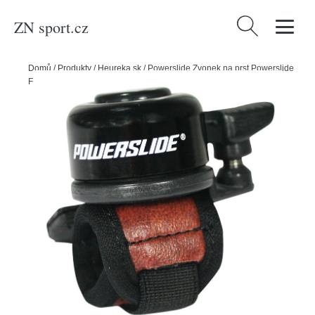
ZN sport.cz
Vyhledávání
Domů
/
Produkty
/
Heureka.sk
/
Powerslide Zvonek na prst Powerslide
Finger Bell