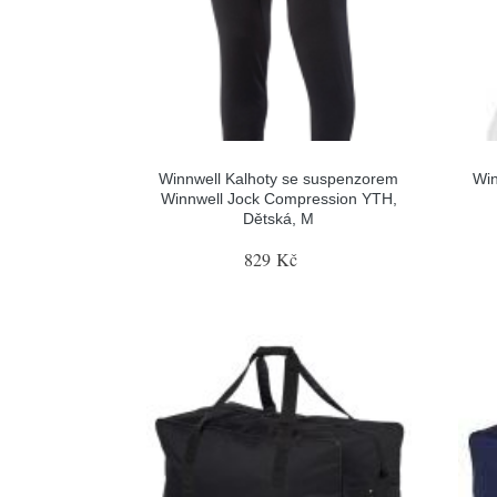
Winnwell Kalhoty se suspenzorem
Win
Winnwell Jock Compression YTH,
Dětská, M
829 Kč