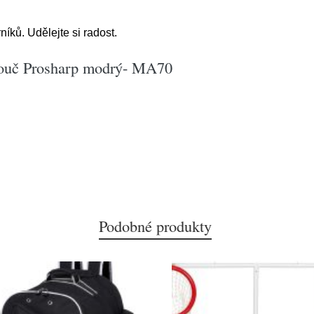
íků. Udělejte si radost.
touč Prosharp modrý- MA70
Podobné produkty