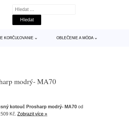
Vyhledávání
INE KORČUĽOVANIE
OBLEČENIE A MÓDA
sharp modrý- MA70
usný kotouč Prosharp modrý- MA70
od
1509 Kč.
Zobrazit více »