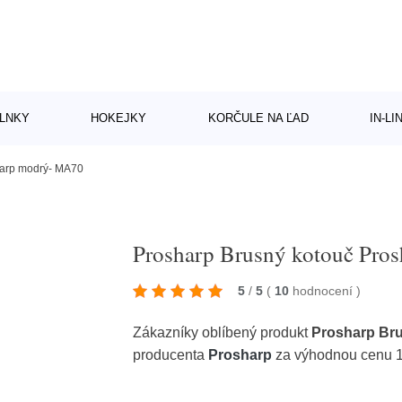
LNKY
HOKEJKY
KORČULE NA ĽAD
IN-L
harp modrý- MA70
Prosharp Brusný kotouč Pro
5
/
5
(
10
hodnocení
)
Zákazníky oblíbený produkt
Prosharp Br
producenta
Prosharp
za výhodnou cenu 