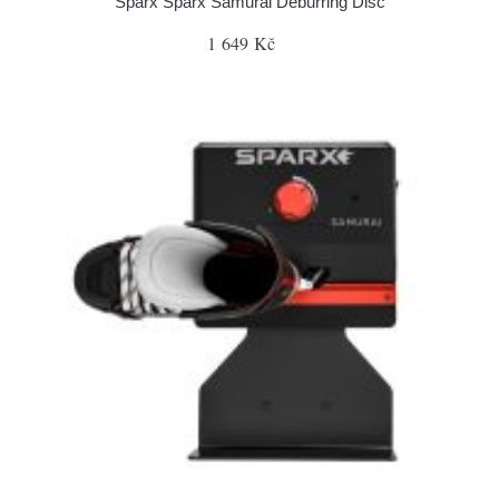
Sparx Sparx Samurai Deburring Disc
1 649 Kč