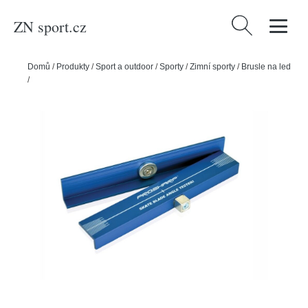
ZN sport.cz
Vyhledávání
Domů
/
Produkty
/
Sport a outdoor
/
Sporty
/
Zimní sporty
/
Brusle na led
/
Prosharp Měrka na sklon brusle Prosharp Angle Tester