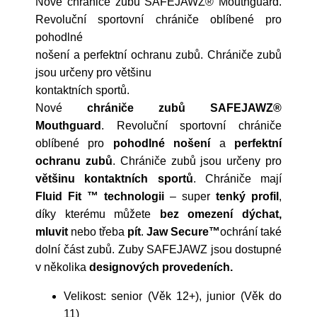
Nové chrániče zubů SAFEJAWZ® Mouthguard.
Revoluční sportovní chrániče oblíbené pro
pohodlné
nošení a perfektní ochranu zubů. Chrániče zubů
jsou určeny pro většinu
kontaktních sportů.
Nové
chrániče zubů SAFEJAWZ®
Mouthguard
. Revoluční sportovní chrániče
oblíbené pro
pohodlné nošení
a
perfektní
ochranu zubů
. Chrániče zubů jsou určeny pro
většinu kontaktních sportů
. Chrániče mají
Fluid Fit ™ technologii
– super
tenký profil
,
díky kterému můžete
bez omezení dýchat,
mluvit
nebo třeba
pít
.
Jaw Secure™
ochrání také
dolní část zubů. Zuby SAFEJAWZ jsou dostupné
v několika
designových provedeních.
Velikost: senior (Věk 12+), junior (Věk do
11)