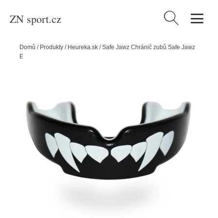
ZN sport.cz
Vyhledávání
Domů
/
Produkty
/
Heureka.sk
/
Safe Jawz Chránič zubů Safe Jawz
Extro Series Fangz Black, Senior, Bez příchuti