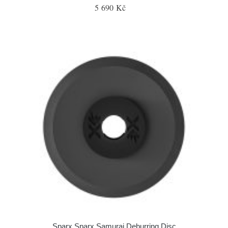
5 690 Kč
Sparx Sparx Samurai Deburring Disc