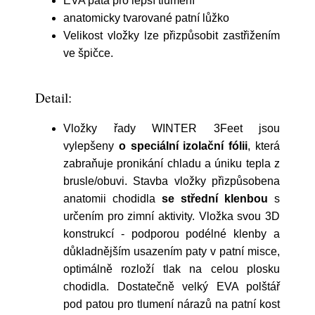
EVA pata pro lepší tlumení
anatomicky tvarované patní lůžko
Velikost vložky lze přizpůsobit zastřižením
ve špičce.
Detail:
Vložky řady WINTER 3Feet jsou
vylepšeny
o speciální izolační fólii
, která
zabraňuje pronikání chladu a úniku tepla z
brusle/obuvi. Stavba vložky přizpůsobena
anatomii chodidla
se střední klenbou
s
určením pro zimní aktivity. Vložka svou 3D
konstrukcí - podporou podélné klenby a
důkladnějším usazením paty v patní misce,
optimálně rozloží tlak na celou plosku
chodidla. Dostatečně velký EVA polštář
pod patou pro tlumení nárazů na patní kost