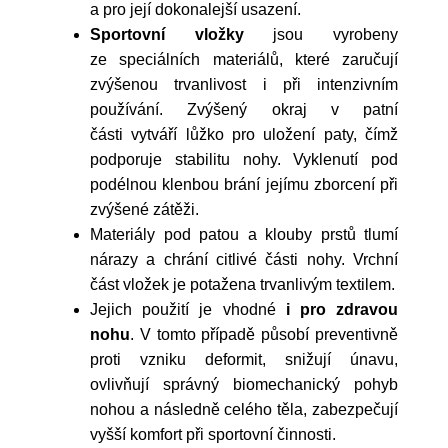
a pro její dokonalejší usazení.
Sportovní vložky
jsou vyrobeny
ze speciálních materiálů, které zaručují
zvýšenou trvanlivost i při intenzivním
používání. Zvýšený okraj v patní
části vytváří lůžko pro uložení paty, čímž
podporuje stabilitu nohy. Vyklenutí pod
podélnou klenbou brání jejímu zborcení při
zvýšené zátěži.
Materiály pod patou a klouby prstů tlumí
nárazy a chrání citlivé části nohy. Vrchní
část vložek je potažena trvanlivým textilem.
Jejich použití je vhodné
i pro zdravou
nohu
. V tomto případě působí preventivně
proti vzniku deformit, snižují únavu,
ovlivňují správný biomechanický pohyb
nohou a následně celého těla, zabezpečují
vyšší komfort při sportovní činnosti.