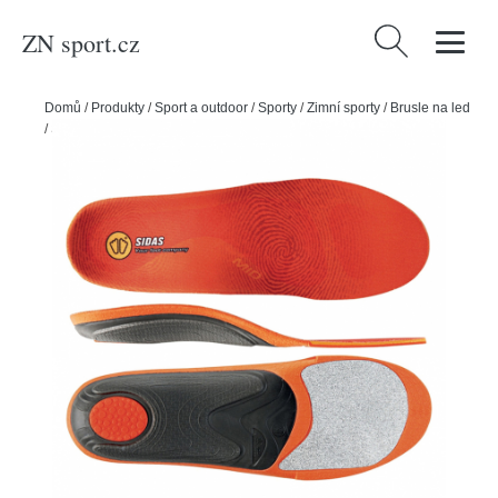
ZN sport.cz
Vyhledávání
Domů
/
Produkty
/
Sport a outdoor
/
Sporty
/
Zimní sporty
/
Brusle na led
/
Sidas Vložky Sidas Winter 3Feet Mid, L, 42-43