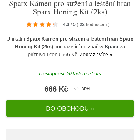
Sparx Kámen pro stržení a leštění hran
Sparx Honing Kit (2ks)
4.3
/
5
(
22
hodnocení
)
Unikátní
Sparx Kámen pro stržení a leštění hran Sparx
Honing Kit (2ks)
pocházející od značky
Sparx
za
příznivou cenu 666 Kč.
Zobrazit více »
Dostupnost: Skladem > 5 ks
666 Kč
vč. DPH
DO OBCHODU »