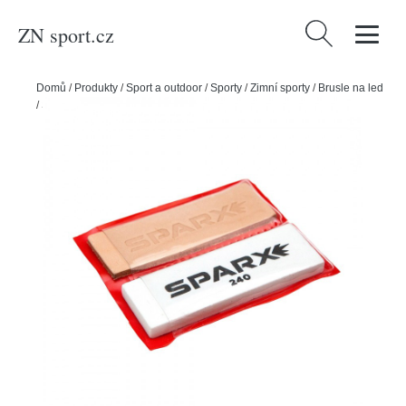
ZN sport.cz
Vyhledávání
Domů
/
Produkty
/
Sport a outdoor
/
Sporty
/
Zimní sporty
/
Brusle na led
/
Sparx Kámen pro stržení a leštění hran Sparx Honing Kit (2ks)