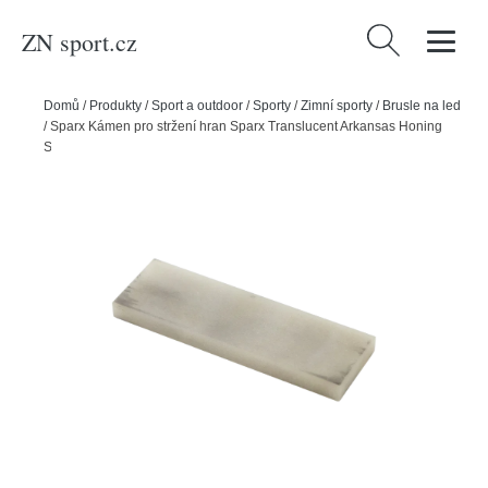
ZN sport.cz
Vyhledávání
Domů
/
Produkty
/
Sport a outdoor
/
Sporty
/
Zimní sporty
/
Brusle na led
/
Sparx Kámen pro stržení hran Sparx Translucent Arkansas Honing
Stone (1ks)