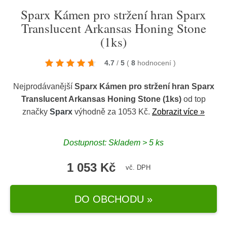
Sparx Kámen pro stržení hran Sparx
Translucent Arkansas Honing Stone
(1ks)
4.7
/
5
(
8
hodnocení
)
Nejprodávanější
Sparx Kámen pro stržení hran Sparx
Translucent Arkansas Honing Stone (1ks)
od top
značky
Sparx
výhodně za 1053 Kč.
Zobrazit více »
Dostupnost: Skladem > 5 ks
1 053 Kč
vč. DPH
DO OBCHODU »