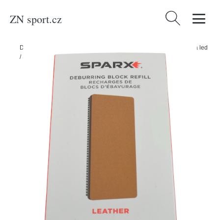
ZN sport.cz
Vyhledávání
Domů
/
Produkty
/
Sport a outdoor
/
Sporty
/
Zimní sporty
/
Brusle na led
/
Sparx Kůže Sparx Deburring Block Set Refills - Leather