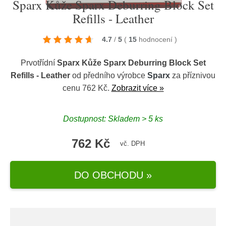
Sparx Kůže Sparx Deburring Block Set
Refills - Leather
4.7
/
5
(
15
hodnocení
)
Prvotřídní
Sparx Kůže Sparx Deburring Block Set
Refills - Leather
od předního výrobce
Sparx
za příznivou
cenu 762 Kč.
Zobrazit více »
Dostupnost: Skladem > 5 ks
762 Kč
vč. DPH
DO OBCHODU »