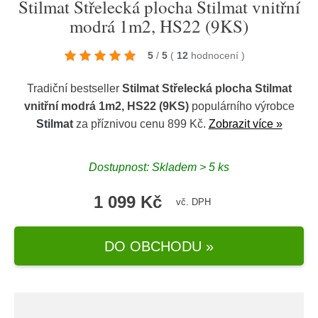
Stilmat Střelecká plocha Stilmat vnitřní
modrá 1m2, HS22 (9KS)
5
/
5
(
12
hodnocení
)
Tradiční bestseller
Stilmat Střelecká plocha Stilmat
vnitřní modrá 1m2, HS22 (9KS)
populárního výrobce
Stilmat
za příznivou cenu 899 Kč.
Zobrazit více »
Dostupnost: Skladem > 5 ks
1 099 Kč
vč. DPH
DO OBCHODU »