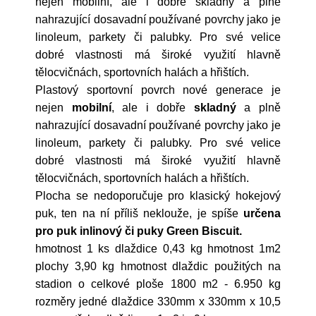
nejen mobilní, ale i dobře skladný a plně
nahrazující dosavadní používané povrchy jako je
linoleum, parkety či palubky. Pro své velice
dobré vlastnosti má široké využití hlavně
tělocvičnách, sportovních halách a hřištích.
Plastový sportovní povrch nové generace je
nejen
mobilní
, ale i dobře
skladný
a plně
nahrazující dosavadní používané povrchy jako je
linoleum, parkety či palubky. Pro své velice
dobré vlastnosti má široké využití hlavně
tělocvičnách, sportovních halách a hřištích.
Plocha se nedoporučuje pro klasický hokejový
puk, ten na ní příliš neklouže, je spíše
určena
pro puk inlinový či puky Green Biscuit.
hmotnost 1 ks dlaždice 0,43 kg hmotnost 1m2
plochy 3,90 kg hmotnost dlaždic použitých na
stadion o celkové ploše 1800 m2 - 6.950 kg
rozměry jedné dlaždice 330mm x 330mm x 10,5