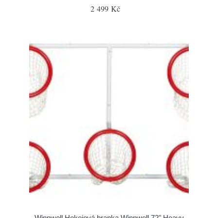
2 499 Kč
Winnwell Hokejová branka Winnwell 72" Heavy