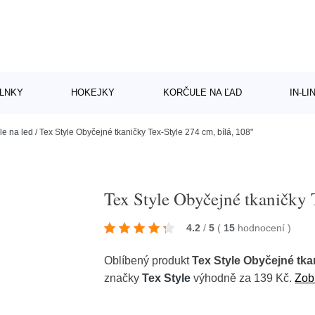
LNKY
HOKEJKY
KORČULE NA ĽAD
IN-L
le na led
/
Tex Style Obyčejné tkaničky Tex-Style 274 cm, bílá, 108"
Tex Style Obyčejné tkaničky 
4.2
/
5
(
15
hodnocení
)
Oblíbený produkt
Tex Style Obyčejné tkan
značky
Tex Style
výhodně za 139 Kč.
Zobr