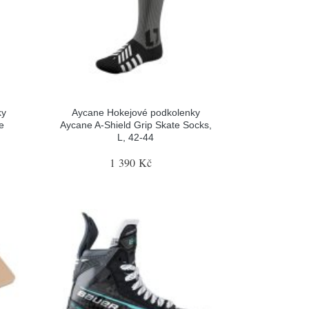
ky
Aycane Hokejové podkolenky
e
Aycane A-Shield Grip Skate Socks,
L, 42-44
1 390 Kč