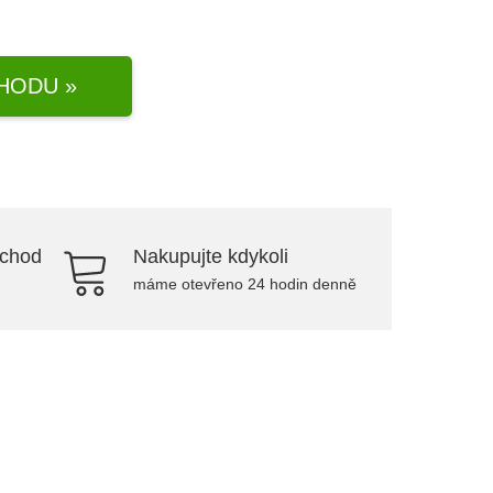
HODU »
bchod
Nakupujte kdykoli
máme otevřeno 24 hodin denně