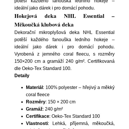
potěší každého fanouška ledního hokeje –
ideální jako dárek i pro domácí pohodu.
Hokejová deka NHL Essential –
Měkoučká klubová deka
Dekorační mikroplyšová deka NHL Essential
potěší každého fanouška ledního hokeje –
ideální jako dárek i pro domácí pohodu.
Vyrobená z jemného coral fleecu, s rozměry
150×200 cm a gramáží 240 g/m². Certifikovaná
dle Oeko-Tex Standard 100.
Detaily
Materiál
: 100% polyester – hřejivý a měkký
coral fleece
Rozměry
: 150 × 200 cm
Gramáž
: 240 g/m²
Certifikace
: Oeko-Tex Standard 100
Vlastnosti
: Lehká, příjemná, měkoučká,