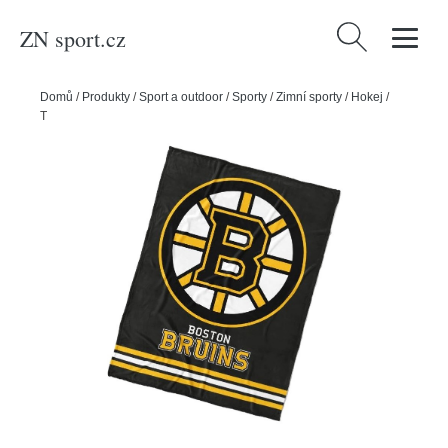
ZN sport.cz
Vyhledávání
Domů
/
Produkty
/
Sport a outdoor
/
Sporty
/
Zimní sporty
/
Hokej
/
TipTrade Deka NHL 150x200cm, Boston Bruins