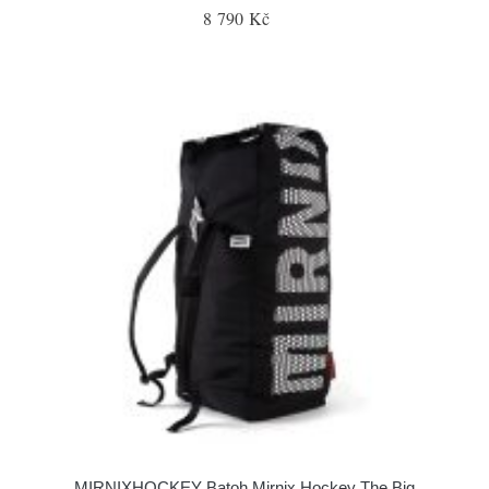
8 790 Kč
MIRNIXHOCKEY Batoh Mirnix Hockey The Big