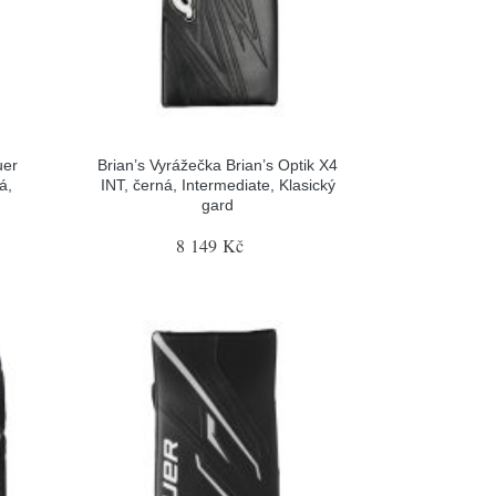
uer
Brian’s Vyrážečka Brian’s Optik X4
á,
INT, černá, Intermediate, Klasický
gard
8 149 Kč