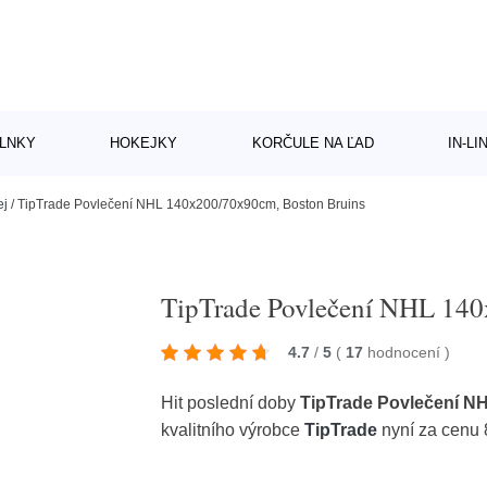
LNKY
HOKEJKY
KORČULE NA ĽAD
IN-L
ej
/
TipTrade Povlečení NHL 140x200/70x90cm, Boston Bruins
TipTrade Povlečení NHL 140
4.7
/
5
(
17
hodnocení
)
Hit poslední doby
TipTrade Povlečení N
kvalitního výrobce
TipTrade
nyní za cenu