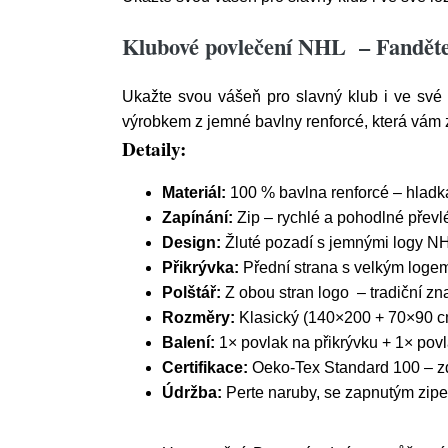
Klubové povlečení NHL – Fanděte 
Ukažte svou vášeň pro slavný klub i ve své 
výrobkem z jemné bavlny renforcé, která vám z
Detaily:
Materiál:
100 % bavlna renforcé – hladk
Zapínání:
Zip – rychlé a pohodlné převl
Design:
Žluté pozadí s jemnými logy N
Přikrývka:
Přední strana s velkým logem
Polštář:
Z obou stran logo – tradiční zn
Rozměry:
Klasický (140×200 + 70×90 c
Balení:
1× povlak na přikrývku + 1× povl
Certifikace:
Oeko-Tex Standard 100 – zd
Údržba:
Perte naruby, se zapnutým zipe