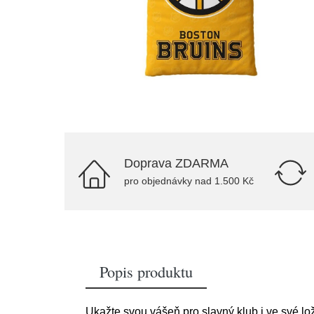
Doprava ZDARMA
pro objednávky nad 1.500 Kč
Popis produktu
Ukažte svou vášeň pro slavný klub i ve své lož