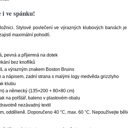
i ve spánku!
ložnici. Stylové povlečení ve výrazných klubových barvách je
ajistí maximální pohodlí.
á, pevná a příjemná na dotek
ékání bez knoflíků
HL a výrazným znakem Boston Bruins
 a nápisem, zadní strana s malými logy medvěda grizzlyho
ak klubu
m) a německý (135×200 + 80×80 cm)
ak na polštář, baleno v plastovém obalu
ravotně nezávadný textil
m, odděleně. Doporučeno 40 °C, max. 60 °C. Nepoužívejte bělid