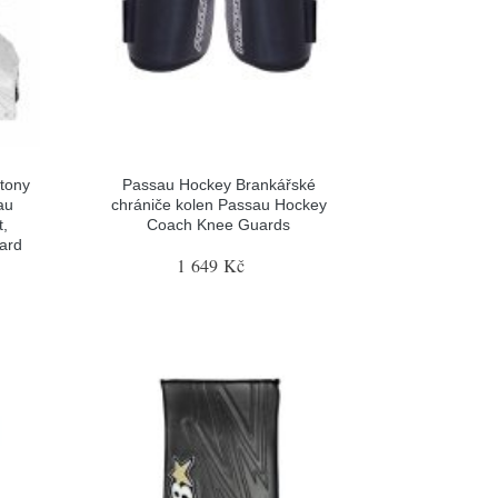
tony
Passau Hockey Brankářské
au
chrániče kolen Passau Hockey
t,
Coach Knee Guards
gard
1 649 Kč