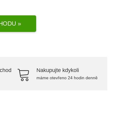
HODU »
bchod
Nakupujte kdykoli
máme otevřeno 24 hodin denně