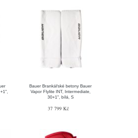
uer
Bauer Brankářské betony Bauer
+1",
Vapor Flylite INT, Intermediate,
30+1", bílá, S
37 799 Kč