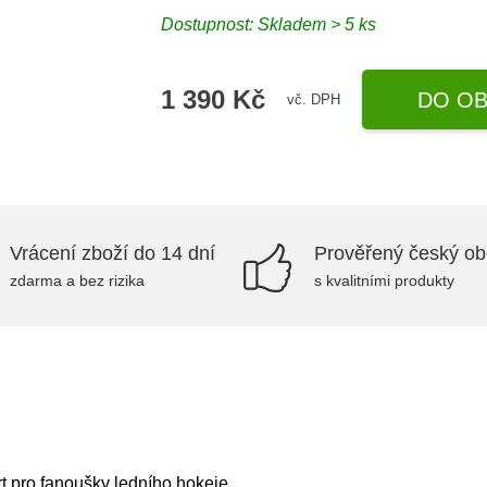
Dostupnost: Skladem > 5 ks
1 390 Kč
DO OB
vč. DPH
Vrácení zboží do 14 dní
Prověřený český o
zdarma a bez rizika
s kvalitními produkty
t pro fanoušky ledního hokeje