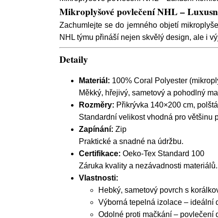
Mikroplyšové povlečení NHL – Luxusní
Zachumlejte se do jemného objetí mikroplyše
NHL týmu přináší nejen skvělý design, ale i v
Detaily
Materiál:
100% Coral Polyester (mikropl
Měkký, hřejivý, sametový a pohodlný mat
Rozměry:
Přikrývka 140×200 cm, polšt
Standardní velikost vhodná pro většinu p
Zapínání:
Zip
Praktické a snadné na údržbu.
Certifikace:
Oeko-Tex Standard 100
Záruka kvality a nezávadnosti materiálů.
Vlastnosti:
Hebký, sametový povrch s korálk
Výborná tepelná izolace – ideální
Odolné proti mačkání – povlečení d