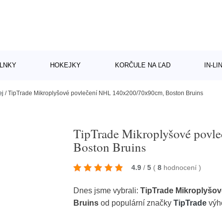
LNKY
HOKEJKY
KORČULE NA ĽAD
IN-L
ej
/
TipTrade Mikroplyšové povlečení NHL 140x200/70x90cm, Boston Bruins
TipTrade Mikroplyšové pov
Boston Bruins
4.9
/
5
(
8
hodnocení
)
Dnes jsme vybrali:
TipTrade Mikroplyšo
Bruins
od populární značky
TipTrade
výh