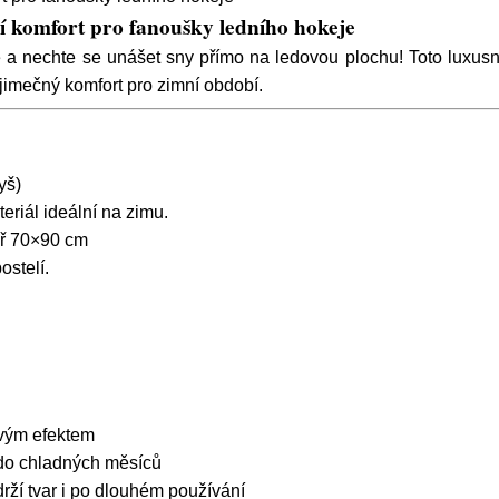
 komfort pro fanoušky ledního hokeje
 a nechte se unášet sny přímo na ledovou plochu! Toto luxus
ýjimečný komfort pro zimní období.
yš)
eriál ideální na zimu.
ář 70×90 cm
ostelí.
ovým efektem
 do chladných měsíců
rží tvar i po dlouhém používání