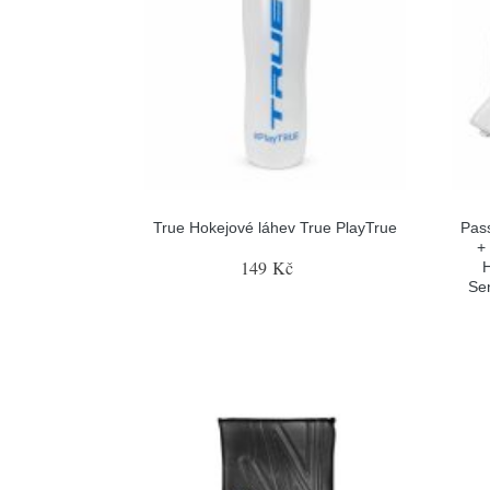
True Hokejové láhev True PlayTrue
Pas
+
149 Kč
H
Sen