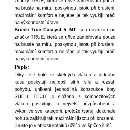
značky TRUE, která se dříve zaměřovala pouze
na brusle na míru, poskytnou jistotu při bruslení,
maximální komfort a nejlépe je tak využijí hráči
na výkonnostní úrovni.
Brusle True Catalyst 5 INT
jsou novinkou od
značky TRUE, která se dříve zaměřovala pouze
na brusle na míru, poskytnou jistotu při bruslení,
maximální komfort a nejlépe je tak využijí hráči
na výkonnostní úrovni.
Popis:
Díky celé botě ze skelných vláken z jednoho
kusu poskytují nejlepší střih, sílu a rozsah
pohybu, unikátní jednodílná konstrukce boty
SHELL TECH je složena z kompozitových
vláken poskytuje to největší přizpůsobení a
výkon ve své kategorii, protože tvarují dokonale
nohu a zajišťují tak maximální jistotu při bruslení.
Brusle je v oblasti kotníků užší a ve špičce širší.