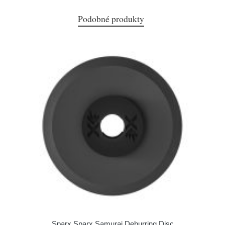
Podobné produkty
Sparx Sparx Samurai Deburring Disc