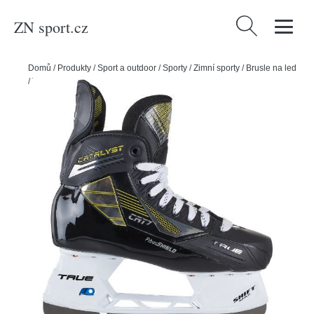
ZN sport.cz
Vyhledávání
Domů
/
Produkty
/
Sport a outdoor
/
Sporty
/
Zimní sporty
/
Brusle na led
/
True Brusle True Catalyst 7 INT, Intermediate, 4.5, R