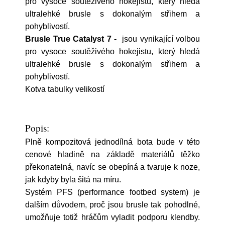
pro vysoce soutěživého hokejistu, který hledá
ultralehké brusle s dokonalým střihem a
pohyblivostí.
Brusle True Catalyst 7 -
jsou vynikající volbou
pro vysoce soutěživého hokejistu, který hledá
ultralehké brusle s dokonalým střihem a
pohyblivostí.
Kotva tabulky velikostí
Popis:
Plně kompozitová jednodílná bota bude v této
cenové hladině na základě materiálů těžko
překonatelná, navíc se obepíná a tvaruje k noze,
jak kdyby byla šitá na míru.
Systém PFS (performance footbed system) je
dalším důvodem, proč jsou brusle tak pohodlné,
umožňuje totiž hráčům vyladit podporu klendby.