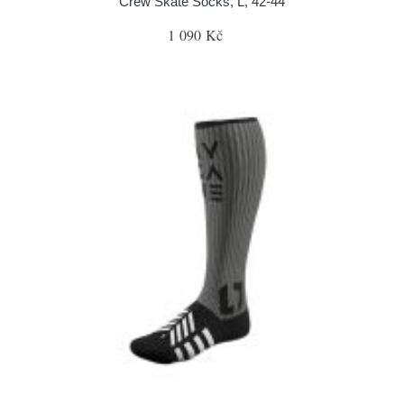
Crew Skate Socks, L, 42-44
1 090 Kč