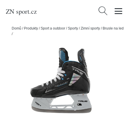
ZN sport.cz
Vyhledávání
Domů
/
Produkty
/
Sport a outdoor
/
Sporty
/
Zimní sporty
/
Brusle na led
/
True Brusle True Catalyst 7X4 INT, Intermediate, 4.0, 37.5, R