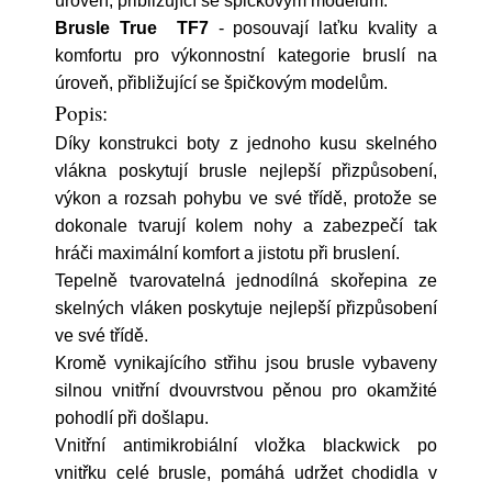
úroveň, přibližující se špičkovým modelům.
Brusle True TF7
- posouvají laťku kvality a
komfortu pro výkonnostní kategorie bruslí na
úroveň, přibližující se špičkovým modelům.
Popis:
Díky konstrukci boty z jednoho kusu skelného
vlákna poskytují brusle nejlepší přizpůsobení,
výkon a rozsah pohybu ve své třídě, protože se
dokonale tvarují kolem nohy a zabezpečí tak
hráči maximální komfort a jistotu při bruslení.
Tepelně tvarovatelná jednodílná skořepina ze
skelných vláken poskytuje nejlepší přizpůsobení
ve své třídě.
Kromě vynikajícího střihu jsou brusle vybaveny
silnou vnitřní dvouvrstvou pěnou pro okamžité
pohodlí při došlapu.
Vnitřní antimikrobiální vložka blackwick po
vnitřku celé brusle, pomáhá udržet chodidla v