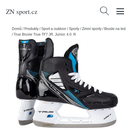
ZN sport.cz
Vyhledávání
Domů
/
Produkty
/
Sport a outdoor
/
Sporty
/
Zimní sporty
/
Brusle na led
/
True Brusle True TF7 JR, Junior, 4.0, R