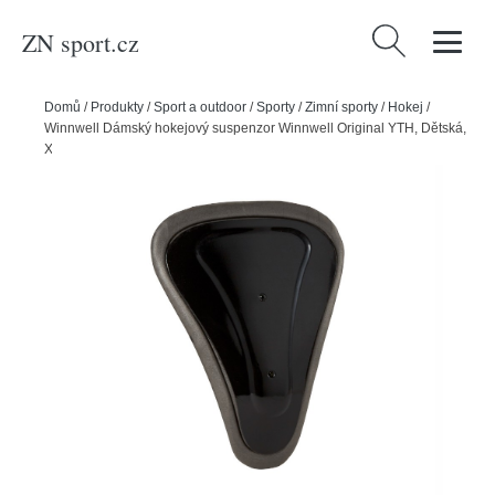
ZN sport.cz
Vyhledávání
Domů
/
Produkty
/
Sport a outdoor
/
Sporty
/
Zimní sporty
/
Hokej
/
Winnwell Dámský hokejový suspenzor Winnwell Original YTH, Dětská,
XL