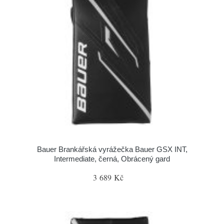
Bauer Brankářská vyrážečka Bauer GSX INT,
Intermediate, černá, Obrácený gard
3 689 Kč