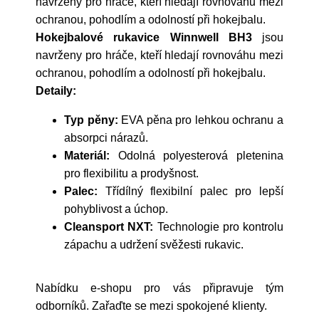
navrženy pro hráče, kteří hledají rovnováhu mezi
ochranou, pohodlím a odolností při hokejbalu.
Hokejbalové rukavice Winnwell BH3
jsou
navrženy pro hráče, kteří hledají rovnováhu mezi
ochranou, pohodlím a odolností při hokejbalu.
Detaily:
Typ pěny:
EVA pěna pro lehkou ochranu a
absorpci nárazů.
Materiál:
Odolná polyesterová pletenina
pro flexibilitu a prodyšnost.
Palec:
Třídílný flexibilní palec pro lepší
pohyblivost a úchop.
Cleansport NXT:
Technologie pro kontrolu
zápachu a udržení svěžesti rukavic.
Nabídku e-shopu pro vás připravuje tým
odborníků. Zařaďte se mezi spokojené klienty.