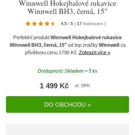
Winnwell Hokejbalové rukavice
Winnwell BH3, černá, 15"
4.5
/
5
(
17
hodnocení
)
Perfektní produkt
Winnwell Hokejbalové rukavice
Winnwell BH3, černá, 15"
od top značky
Winnwell
za
přívětivou cenu 1790 Kč.
Zobrazit více »
Dostupnost: Skladem > 5 ks
1 499 Kč
vč. DPH
DO OBCHODU »