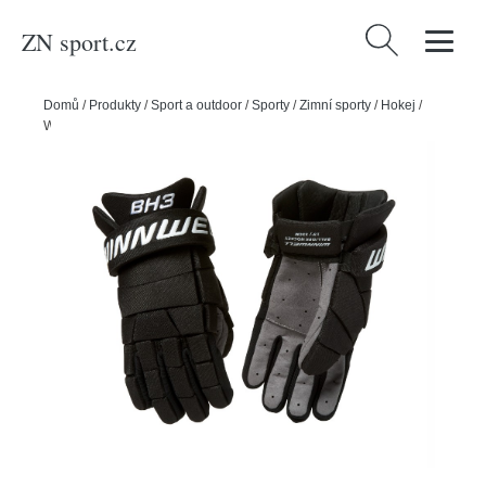
ZN sport.cz
Vyhledávání
Domů
/
Produkty
/
Sport a outdoor
/
Sporty
/
Zimní sporty
/
Hokej
/
Winnwell Hokejbalové rukavice Winnwell BH3, černá, 15"