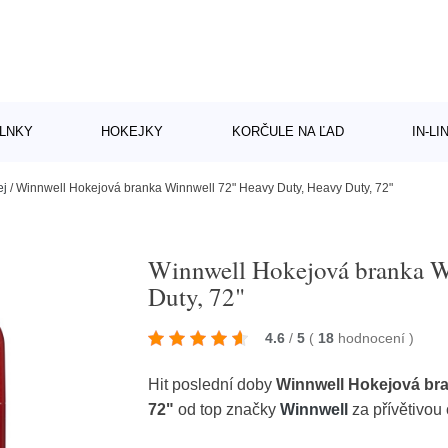
LNKY
HOKEJKY
KORČULE NA ĽAD
IN-L
ej
/
Winnwell Hokejová branka Winnwell 72" Heavy Duty, Heavy Duty, 72"
Winnwell Hokejová branka W
Duty, 72"
4.6
/
5
(
18
hodnocení
)
Hit poslední doby
Winnwell Hokejová bra
72"
od top značky
Winnwell
za přívětivou