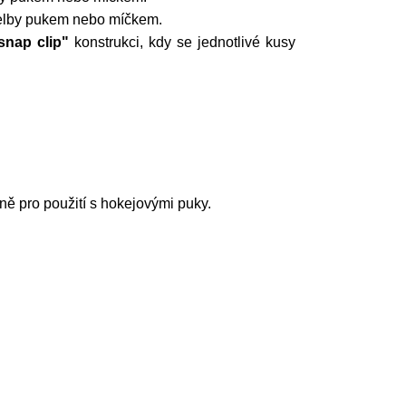
třelby pukem nebo míčkem.
snap clip"
konstrukci, kdy se jednotlivé kusy
ně pro použití s hokejovými puky.