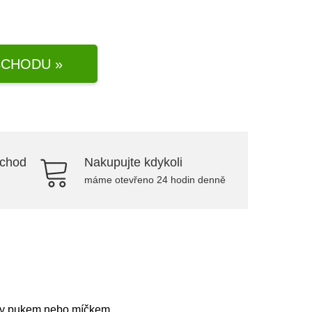
CHODU »
bchod
Nakupujte kdykoli
máme otevřeno 24 hodin denně
lby pukem nebo míčkem.