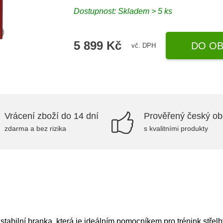
Dostupnost: Skladem > 5 ks
5 899 Kč
DO OB
vč. DPH
Vrácení zboží do 14 dní
Prověřený český o
zdarma a bez rizika
s kvalitními produkty
tabilní branka, která je ideálním pomocníkem pro trénink stře