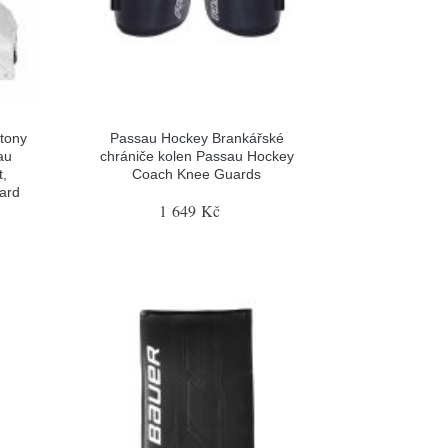
tony
Passau Hockey Brankářské
au
chrániče kolen Passau Hockey
t,
Coach Knee Guards
gard
1 649 Kč