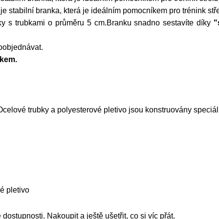
y
je stabilní branka, která je ideálním pomocníkem pro trénink s
nky s trubkami o průměru 5 cm.Branku snadno sestavíte díky
"
doobjednávat.
ukem.
Ocelové trubky a polyesterové pletivo jsou konstruovány speciál
é pletivo
stupnosti. Nakoupit a ještě ušetřit, co si víc přát.