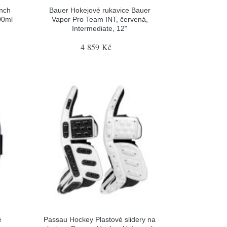
nch
Bauer Hokejové rukavice Bauer
00ml
Vapor Pro Team INT, červená,
Intermediate, 12"
4 859 Kč
é
Passau Hockey Plastové slidery na