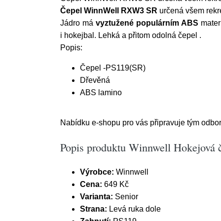
Čepel WinnWell RXW3 SR
určená všem rekr
Jádro má
vyztužené populárním ABS
materi
i hokejbal. Lehká a přitom odolná čepel .
Popis:
Čepel -PS119(SR)
Dřevěná
ABS lamino
Nabídku e-shopu pro vás připravuje tým odbor
Popis produktu Winnwell Hokejová
Výrobce:
Winnwell
Cena:
649 Kč
Varianta:
Senior
Strana:
Levá ruka dole