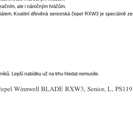
eačním, ale i náročným hráčům.
álem. Kvalitní dřevěná seniorská čepel RXW3 je speciálně zes
níků. Lepší nabídku už na trhu hledat nemusíte.
 čepel Winnwell BLADE RXW3, Senior, L, PS119