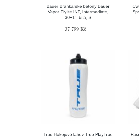
Bauer Brankářské betony Bauer
Cw
Vapor Flylite INT, Intermediate,
Spo
30+1", bílá, S
37 799 Kč
True Hokejové láhev True PlayTrue
Pas