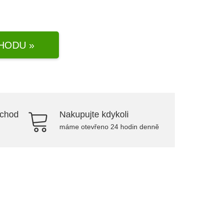
HODU »
bchod
Nakupujte kdykoli
máme otevřeno 24 hodin denně