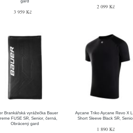
gard
2 099 Kč
3 959 Kč
r Brankářská vyrážečka Bauer
Aycane Triko Aycane Revo X L
reme FUSE SR, Senior, černá,
Short Sleeve Black SR, Senior
Obrácený gard
1 890 Kč