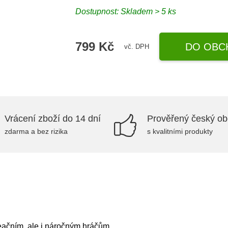
Dostupnost: Skladem > 5 ks
799 Kč
DO OBC
vč. DPH
Vrácení zboží do 14 dní
Prověřený český o
zdarma a bez rizika
s kvalitními produkty
čním, ale i náročným hráčům.