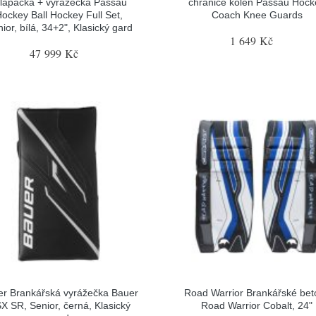
 lapačka + vyrážečka Passau
chrániče kolen Passau Hock
ockey Ball Hockey Full Set,
Coach Knee Guards
ior, bílá, 34+2", Klasický gard
1 649 Kč
47 999 Kč
r Brankářská vyrážečka Bauer
Road Warrior Brankářské bet
X SR, Senior, černá, Klasický
Road Warrior Cobalt, 24"