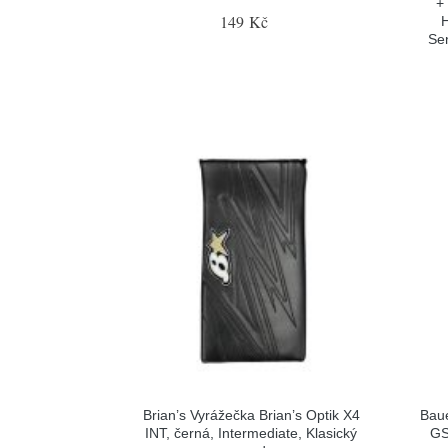
+
149 Kč
H
Sen
Brian’s Vyrážečka Brian’s Optik X4
Baue
INT, černá, Intermediate, Klasický
GS