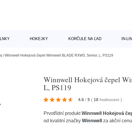
LNKY
HOKEJKY
KORČULE NA ĽAD
IN-L
ej
/
Winnwell Hokejová čepel Winnwell BLADE RXW3, Senior, L, PS119
Winnwell Hokejová čepel W
L, PS119
4.6
/
5
(
18
hodnocení
)
Prvotřídní produkt
Winnwell Hokejová če
od kvalitní značky
Winnwell
za akční cenu