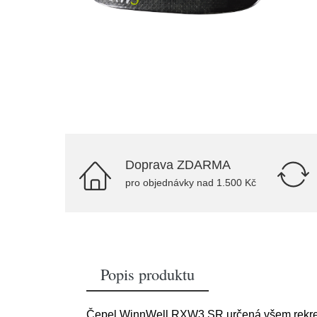
Doprava ZDARMA
pro objednávky nad 1.500 Kč
Popis produktu
Čepel WinnWell RXW3 SR určená všem rekrea