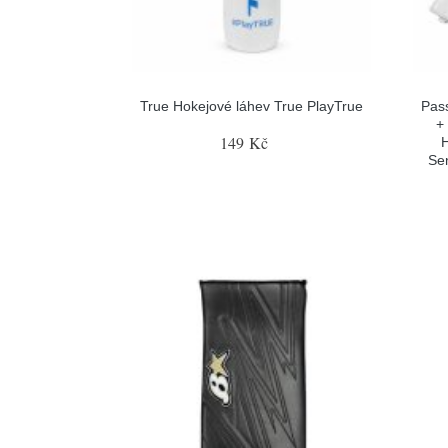
True Hokejové láhev True PlayTrue
Pas
+
149 Kč
H
Sen