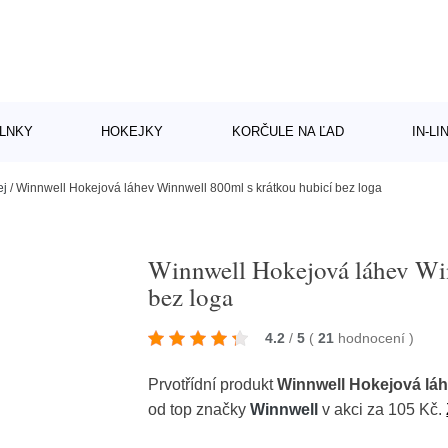
LNKY
HOKEJKY
KORČULE NA ĽAD
IN-L
ej
/
Winnwell Hokejová láhev Winnwell 800ml s krátkou hubicí bez loga
Winnwell Hokejová láhev Win
bez loga
4.2
/
5
(
21
hodnocení
)
Prvotřídní produkt
Winnwell Hokejová láh
od top značky
Winnwell
v akci za 105 Kč.