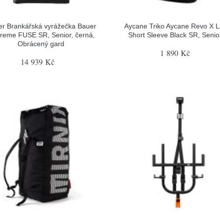
r Brankářská vyrážečka Bauer
Aycane Triko Aycane Revo X L
reme FUSE SR, Senior, černá,
Short Sleeve Black SR, Senior
Obrácený gard
1 890 Kč
14 939 Kč