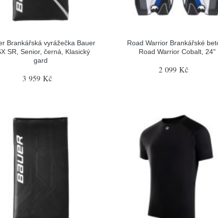
r Brankářská vyrážečka Bauer
Road Warrior Brankářské bet
X SR, Senior, černá, Klasický
Road Warrior Cobalt, 24"
gard
2 099 Kč
3 959 Kč