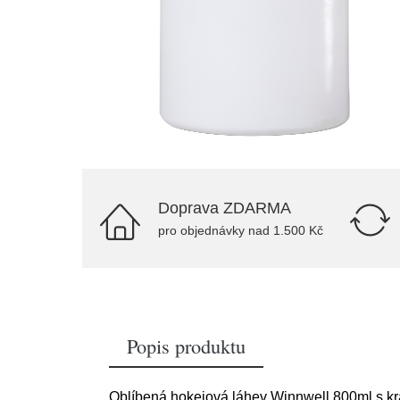
Doprava ZDARMA
pro objednávky nad 1.500 Kč
Popis produktu
Oblíbená hokejová láhev Winnwell 800ml s kr