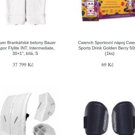
uer Brankářské betony Bauer
Cwench Sportovní nápoj Cwe
por Flylite INT, Intermediate,
Sports Drink Golden Berry 5
30+1", bílá, S
(1ks)
37 799 Kč
69 Kč