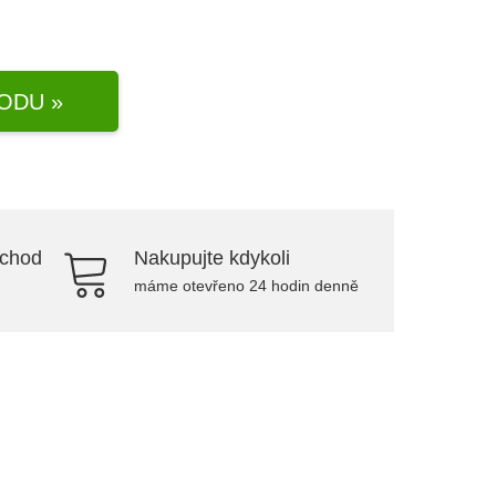
ODU »
bchod
Nakupujte kdykoli
máme otevřeno 24 hodin denně