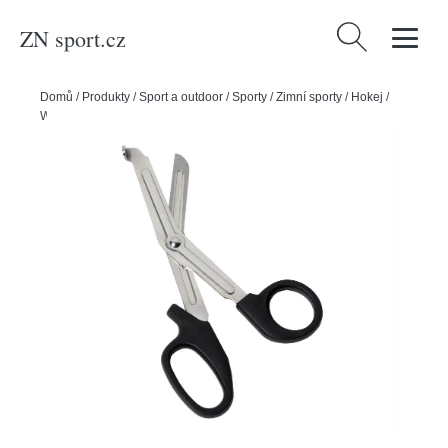
ZN sport.cz
Vyhledávání
Domů
/
Produkty
/
Sport a outdoor
/
Sporty
/
Zimní sporty
/
Hokej
/
Winnwell Hokejové nůžky Winnwell