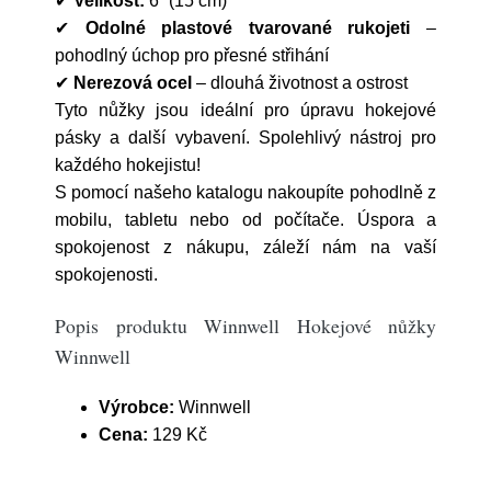
✔
Velikost:
6” (15 cm)
✔
Odolné plastové tvarované rukojeti
–
pohodlný úchop pro přesné střihání
✔
Nerezová ocel
– dlouhá životnost a ostrost
Tyto nůžky jsou ideální pro úpravu hokejové
pásky a další vybavení. Spolehlivý nástroj pro
každého hokejistu!
S pomocí našeho katalogu nakoupíte pohodlně z
mobilu, tabletu nebo od počítače. Úspora a
spokojenost z nákupu, záleží nám na vaší
spokojenosti.
Popis produktu Winnwell Hokejové nůžky
Winnwell
Výrobce:
Winnwell
Cena:
129 Kč