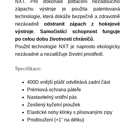
NXT. Pro dokonalé potlačení nežádoucího
zápachu výstroje je použita patentovaná
technologie, která dokáže bezpečně a zdravotně
nezávadně
odstranit zápach z hokejové
výstroje
.
Samočistící schopnost funguje
po celou dobu životnosti chráničů
.
Použití technologie NXT je naprosto ekologicky
nezávadné a nezatěžuje životní prostředí.
Specifikace:
400D vnější plášť odvětrává zadní část
Prémiová ochrana páteře
Nastavitelný vnitřní pás
Zesílený kyčelní proužek
Elastické nohy klínky s plisovanými zipy
Prodloužení (+1" na délku)