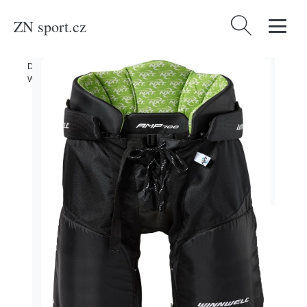
ZN sport.cz
Vyhledávání
Domů
/
Produkty
/
Sport a outdoor
/
Sporty
/
Zimní sporty
/
Hokej
/
Winnwell Kalhoty Winnwell AMP700 JR, černá, Junior, L