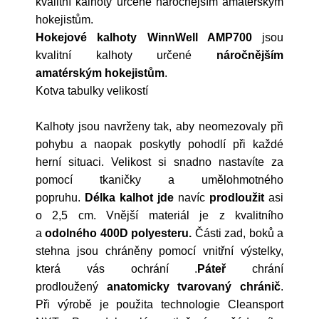
kvalitní kalhoty určené náročnějším amatérským
hokejistům.
Hokejové kalhoty WinnWell AMP700
jsou
kvalitní kalhoty určené
náročnějším
amatérským hokejistům
.
Kotva tabulky velikostí
Kalhoty jsou navrženy tak, aby neomezovaly při
pohybu a naopak poskytly pohodlí při každé
herní situaci. Velikost si snadno nastavíte za
pomocí tkaničky a umělohmotného
popruhu.
Délka kalhot jde
navíc
prodloužit
asi
o 2,5 cm. Vnější materiál je z kvalitního
a
odolného 400D polyesteru.
Části zad, boků a
stehna jsou chráněny pomocí vnitřní výstelky,
která vás ochrání .
Páteř
chrání
prodloužený
anatomicky tvarovaný chránič
.
Při výrobě je použita technologie Cleansport