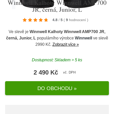
Winnwell Kalhoty Winnwell AMP700
JR, černá, Junior, L
4.8
/
5
(
9
hodnocení
)
Ve slevě je
Winnwell Kalhoty Winnwell AMP700 JR,
černá, Junior, L
populárního výrobce
Winnwell
ve slevě
2990 Kč.
Zobrazit více »
Dostupnost: Skladem > 5 ks
2 490 Kč
vč. DPH
DO OBCHODU »