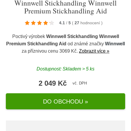
Winnwell Stickhandling Winnwell
Premium Stickhandling Aid
4.1
/
5
(
27
hodnocení
)
Poctivý výrobek
Winnwell Stickhandling Winnwell
Premium Stickhandling Aid
od známé značky
Winnwell
za příznivou cenu 3069 Kč.
Zobrazit více »
Dostupnost: Skladem > 5 ks
2 049 Kč
vč. DPH
DO OBCHODU »