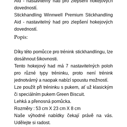
Aid - nastavitelný had pro zlepšení hokejových
dovedností.
Stickhandling Winnwell Premium Stickhandling
Aid - nastavitelný had pro zlepšení hokejových
dovedností.
Popis:
Díky této pomůcce pro trénink stickhandlingu, lze
dosáhnout šikovnosti.
Tento hokejový had má 7 nastavitelných poloh
pro různé typy tréninku, proto není trénink
jednotvárný a naopak nabízí spoustu možností.
Lze použít při tréninku s pukem, ať už klasickým
či speciálním pukem Green Biscuit.
Lehká a přenosná pomůcka.
Rozměry : 53 cm X 23 cm X 8 cm
Naše výhodné nabídky čekají právě na vás.
Udělejte si radost.