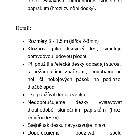
proto vystavovat dlouhodobě slunečním
paprskům (hrozí zvlnění desky).
Detail:
Rozměry 3 x 1,5 m (šířka 2-3mm)
Kluznost jako klasický led, simuluje
opravdovou ledovou plochu
Při použití střelecké desky odpadají starosti
s nežádoucími značkami, čmouhami od
holí či hokejových pásek na podlaze,
dlažbě apod.
Lze používat doma i venku
Nedoporučujeme desky vystavovat
dlouhodobě slunečním paprskům (hrozí
zvlnění desky).
Stejně tak desku nevystavujte mrazu
Doporučujeme používat spolu