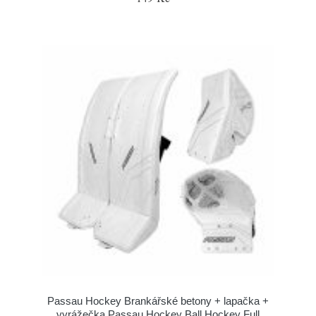
Passau Hockey Brankářské betony + lapačka +
vyrážečka Passau Hockey Ball Hockey Full