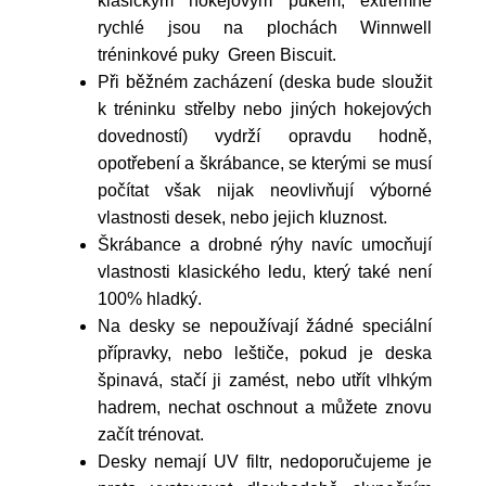
klasickým hokejovým pukem, extrémně
rychlé jsou na plochách Winnwell
tréninkové puky Green Biscuit.
Při běžném zacházení (deska bude sloužit
k tréninku střelby nebo jiných hokejových
dovedností) vydrží opravdu hodně,
opotřebení a škrábance, se kterými se musí
počítat však nijak neovlivňují výborné
vlastnosti desek, nebo jejich kluznost.
Škrábance a drobné rýhy navíc umocňují
vlastnosti klasického ledu, který také není
100% hladký.
Na desky se nepoužívají žádné speciální
přípravky, nebo leštiče, pokud je deska
špinavá, stačí ji zamést, nebo utřít vlhkým
hadrem, nechat oschnout a můžete znovu
začít trénovat.
Desky nemají UV filtr, nedoporučujeme je