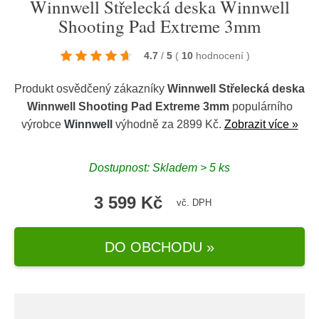
Winnwell Střelecká deska Winnwell
Shooting Pad Extreme 3mm
4.7
/
5
(
10
hodnocení
)
Produkt osvědčený zákazníky
Winnwell Střelecká deska
Winnwell Shooting Pad Extreme 3mm
populárního
výrobce
Winnwell
výhodně za 2899 Kč.
Zobrazit více »
Dostupnost: Skladem > 5 ks
3 599 Kč
vč. DPH
DO OBCHODU »