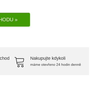
HODU »
bchod
Nakupujte kdykoli
máme otevřeno 24 hodin denně