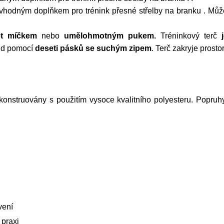
 vhodným doplňkem pro trénink přesné střelby na branku . Může
let míčkem
nebo
umělohmotným pukem
.
Tréninkový terč
und pomocí
deseti pásků se suchým zipem
. Terč zakryje prosto
konstruovány s použitím vysoce kvalitního polyesteru. Popruh
vení
 praxi