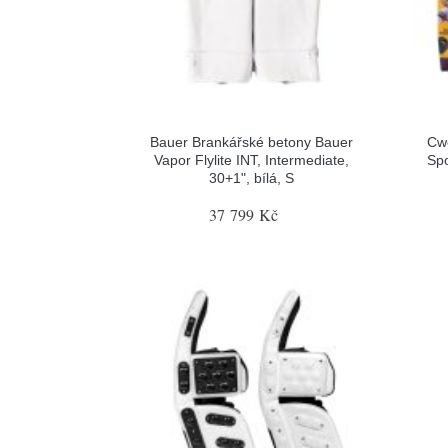
Bauer Brankářské betony Bauer
Cw
Vapor Flylite INT, Intermediate,
Spo
30+1", bílá, S
37 799 Kč