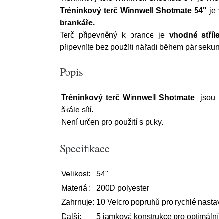
Tréninkový terč Winnwell Shotmate 54
"
je
brankáře
.
Terč připevněný k brance je
vhodné stří
připevníte bez použítí nářadí během pár sek
Popis
Tréninkový terč Winnwell Shotmate
jsou 
škále sítí.
Není určen pro použití s puky.
Specifikace
Velikost:
54"
Materiál:
200D polyester
Zahrnuje:
10 Velcro popruhů pro rychlé nasta
Další:
5 jamková konstrukce pro optimální