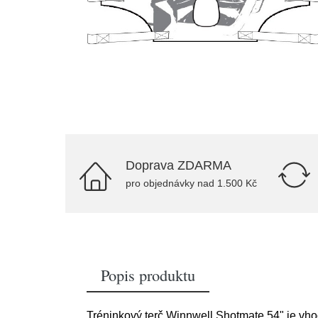
Doprava ZDARMA
pro objednávky nad 1.500 Kč
Popis produktu
Tréninkový terč Winnwell Shotmate 54" je vho