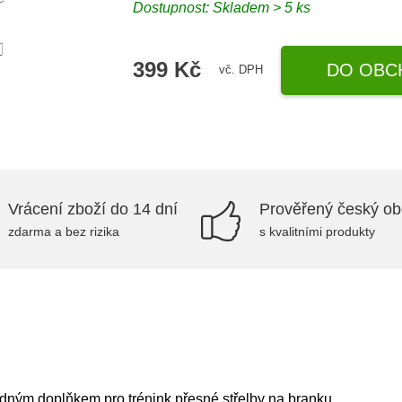
Dostupnost: Skladem > 5 ks
399 Kč
DO OBC
vč. DPH
Vrácení zboží do 14 dní
Prověřený český o
zdarma a bez rizika
s kvalitními produkty
dným doplňkem pro trénink přesné střelby na branku . .