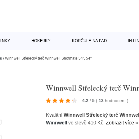
LNKY
HOKEJKY
KORČULE NA ĽAD
IN-L
ej
/
Winnwell Střelecký terč Winnwell Shotmate 54", 54"
Winnwell Střelecký terč Win
4.2
/
5
(
13
hodnocení
)
Kvalitní
Winnwell Střelecký terč Winnwel
Winnwell
ve slevě 410 Kč.
Zobrazit více »