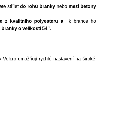
te střílet
do rohů branky
nebo
mezi betony
je
z kvalitního polyesteru a
k brance ho
r
branky o velikosti 54
"
.
y Velcro umožňují rychlé nastavení na široké