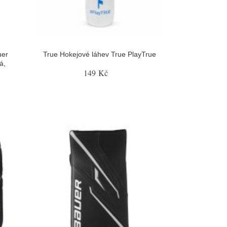
uer
True Hokejové láhev True PlayTrue
á,
149 Kč