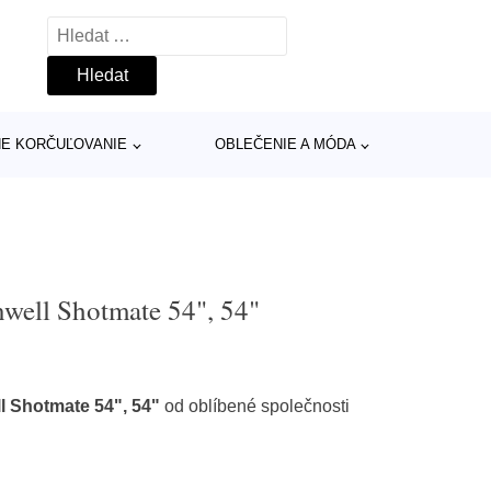
Vyhledávání
INE KORČUĽOVANIE
OBLEČENIE A MÓDA
nwell Shotmate 54", 54"
l Shotmate 54", 54"
od oblíbené společnosti