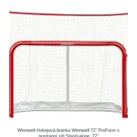
Winnwell Hokejová branka Winnwell 72" ProForm s
postranní sítí Stand-alone, 72"