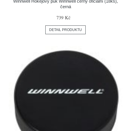
Winnwell Hokejový puk Winnwell černý oficiální (18ks),
černá
739 Kč
DETAIL PRODUKTU