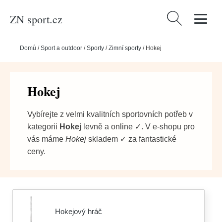
ZN sport.cz
Vyhledávání
Domů
/
Sport a outdoor
/
Sporty
/
Zimní sporty
/
Hokej
Hokej
Vybírejte z velmi kvalitních sportovních potřeb v
kategorii
Hokej
levně a online ✓. V e-shopu pro
vás máme
Hokej
skladem ✓ za fantastické
ceny.
Hokejový hráč