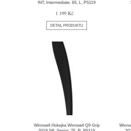
INT, Intermediate, 65, L, PS119
1 199 Kč
DETAIL PRODUKTU
Winnwell Hokejka Winnwell Q9 Grip
Winnw
2019 SR, Senior, 75, R, PS119
201