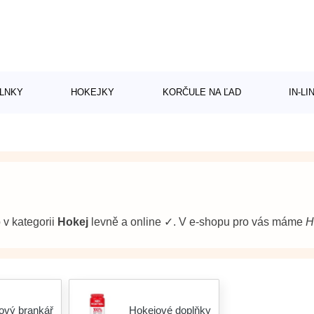
LNKY
HOKEJKY
KORČULE NA ĽAD
IN-L
b v kategorii
Hokej
levně a online ✓. V e-shopu pro vás máme
H
ový brankář
Hokejové doplňky