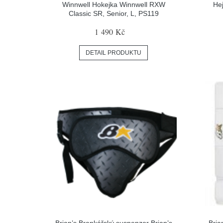
Winnwell Hokejka Winnwell RXW
He
Classic SR, Senior, L, PS119
1 490 Kč
DETAIL PRODUKTU
Brian’s Brankářský suspenzor Brian’s
Bria