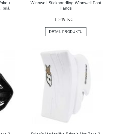
řskou
Winnwell Stickhandling Winnwell Fast
, bílá
Hands
1 349 Kč
DETAIL PRODUKTU
Zero 2
Brian’s Vyrážečka Brian’s Net Zero 2