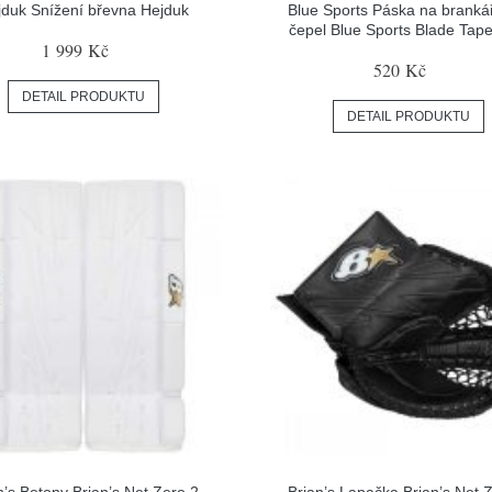
jduk Snížení břevna Hejduk
Blue Sports Páska na branká
čepel Blue Sports Blade Tape
1 999 Kč
520 Kč
DETAIL PRODUKTU
DETAIL PRODUKTU
n’s Betony Brian’s Net Zero 2
Brian’s Lapačka Brian’s Net 