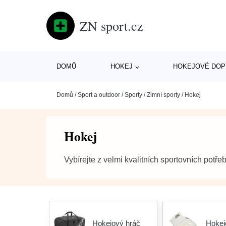
ZN sport.cz
DOMŮ
HOKEJ
HOKEJOVÉ DOP
Domů
/
Sport a outdoor
/
Sporty
/
Zimní sporty
/
Hokej
Hokej
Vybírejte z velmi kvalitních sportovních potře
Hokejový hráč
Hokej