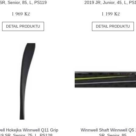
SR, Senior, 85, L, PS119
2019 JR, Junior, 45, L, PS
1 969 Kč
1 199 Kč
DETAIL PRODUKTU
DETAIL PRODUKTU
ell Hokejka Winnwell Q11 Grip
Winnwell Shaft Winnwell Q5
9 SR, Senior, 75, L, PS128
SR, Senior, 85