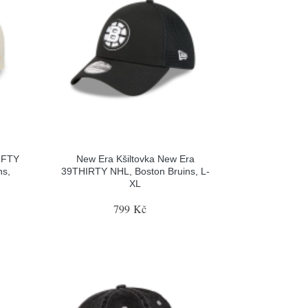
FIFTY
New Era Kšiltovka New Era
ns,
39THIRTY NHL, Boston Bruins, L-
XL
799 Kč