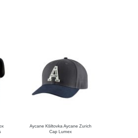
ox
Aycane Kšiltovka Aycane Zurich
s
Cap Lumex