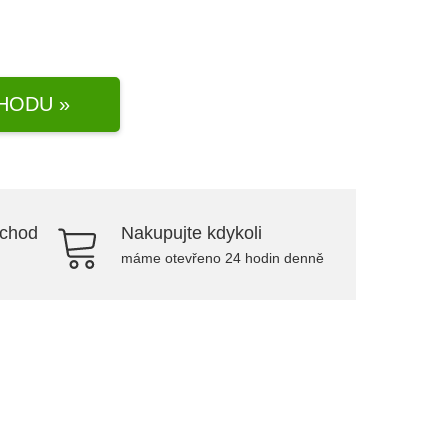
HODU »
bchod
Nakupujte kdykoli
máme otevřeno 24 hodin denně