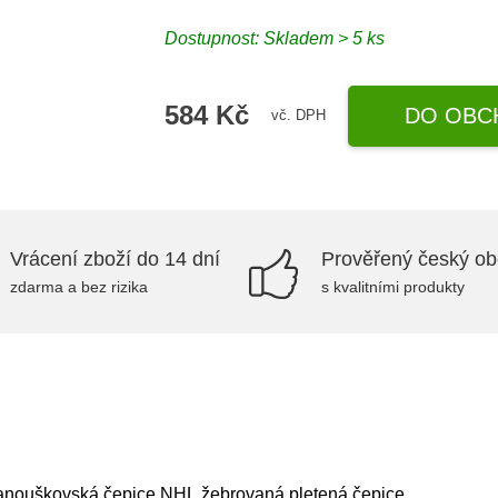
Dostupnost: Skladem > 5 ks
584 Kč
DO OBC
vč. DPH
Vrácení zboží do 14 dní
Prověřený český o
zdarma a bez rizika
s kvalitními produkty
anouškovská čepice NHL,žebrovaná pletená čepice.