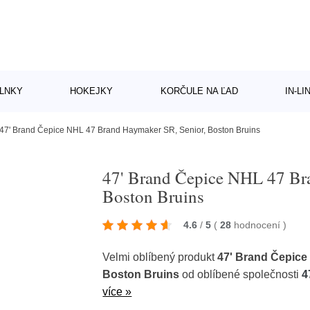
LNKY
HOKEJKY
KORČULE NA ĽAD
IN-L
47' Brand Čepice NHL 47 Brand Haymaker SR, Senior, Boston Bruins
47' Brand Čepice NHL 47 Br
Boston Bruins
4.6
/
5
(
28
hodnocení
)
Velmi oblíbený produkt
47' Brand Čepice
Boston Bruins
od oblíbené společnosti
4
více »