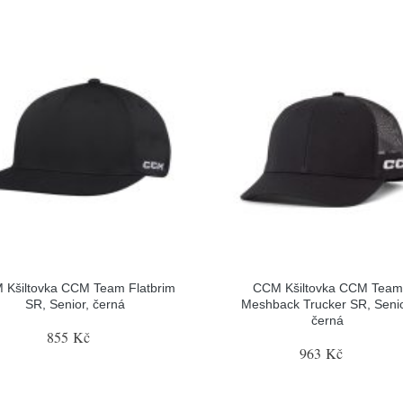
 Kšiltovka CCM Team Flatbrim
CCM Kšiltovka CCM Team
SR, Senior, černá
Meshback Trucker SR, Senio
černá
855 Kč
963 Kč