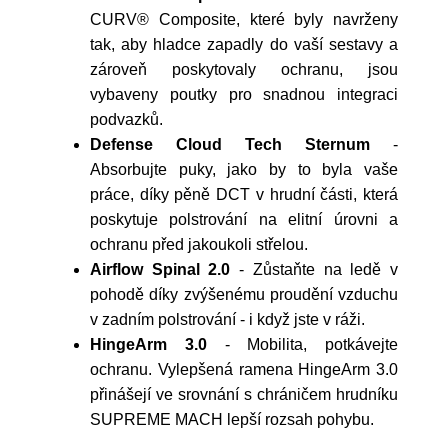
CURV® Composite, které byly navrženy
tak, aby hladce zapadly do vaší sestavy a
zároveň poskytovaly ochranu, jsou
vybaveny poutky pro snadnou integraci
podvazků.
Defense Cloud Tech Sternum
-
Absorbujte puky, jako by to byla vaše
práce, díky pěně DCT v hrudní části, která
poskytuje polstrování na elitní úrovni a
ochranu před jakoukoli střelou.
Airflow Spinal 2.0
- Zůstaňte na ledě v
pohodě díky zvýšenému proudění vzduchu
v zadním polstrování - i když jste v ráži.
HingeArm 3.0
- Mobilita, potkávejte
ochranu. Vylepšená ramena HingeArm 3.0
přinášejí ve srovnání s chráničem hrudníku
SUPREME MACH lepší rozsah pohybu.