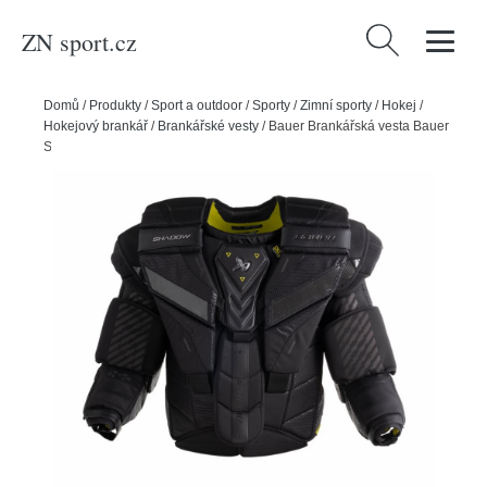
ZN sport.cz
Vyhledávání
Domů
/
Produkty
/
Sport a outdoor
/
Sporty
/
Zimní sporty
/
Hokej
/
Hokejový brankář
/
Brankářské vesty
/
Bauer Brankářská vesta Bauer
Supreme Shadow S24 SR, Senior, S