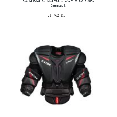
CCM Brankářská vesta CCM Eflex 7 SR,
Senior, L
21 762 Kč