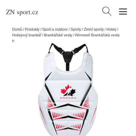
ZN sport.cz
Vyhledávání
Domů
/
Produkty
/
Sport a outdoor
/
Sporty
/
Zimní sporty
/
Hokej
/
Hokejový brankář
/
Brankářské vesty
/
Winnwell Brankářská vesta
Hockey Canada Street Hockey JR, Junior