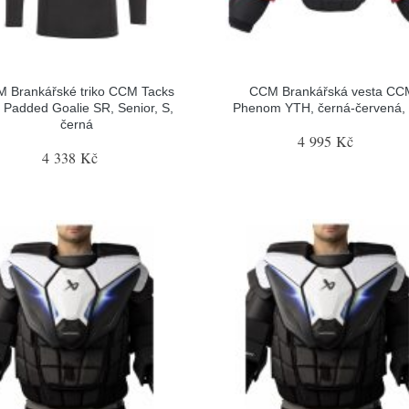
 Brankářské triko CCM Tacks
CCM Brankářská vesta CC
 Padded Goalie SR, Senior, S,
Phenom YTH, černá-červená,
černá
4 995 Kč
4 338 Kč