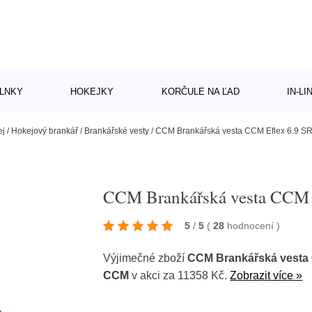
LNKY
HOKEJKY
KORČULE NA ĽAD
IN-L
ej
/
Hokejový brankář
/
Brankářské vesty
/
CCM Brankářská vesta CCM Eflex 6.9 SR,
CCM Brankářská vesta CCM E
5
/
5
(
28
hodnocení
)
Výjimečné zboží
CCM Brankářská vesta C
CCM
v akci za 11358 Kč.
Zobrazit více »