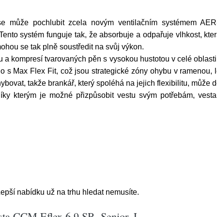
e může pochlubit zcela novým ventilačním systémem AER-
ento systém funguje tak, že absorbuje a odpařuje vlhkost, kter
ohou se tak plně soustředit na svůj výkon.
a kompresí tvarovaných pěn s vysokou hustotou v celé oblasti 
eno s Max Flex Fit, což jsou strategické zóny ohybu v ramenou
bovat, takže brankář, který spoléhá na jejich flexibilitu, můž
íky kterým je možné přizpůsobit vestu svým potřebám, vesta 
epší nabídku už na trhu hledat nemusíte.
ta CCM Eflex 6.9 SR, Senior, L