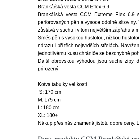
Brankářská vesta CCM Eflex 6.9
Brankářská vesta CCM Extreme Flex 6.9 s
perforovaných pěn a vysoce odolné síťoviny. T
zůstává v suchu i v tom největším zápřahu a m
Směs pěn s vysokou hustotou, nízkou hustotou 
nárazu i při těch nejtvrdších střelách. Navrž
jednotlivému kusu chrániče se bezchybně pohy
Další obrovskou výhodou jsou suché zipy, d
přirozený.
Kotva tabulky velikostí
S: 170 cm
M: 175 cm
L: 180 cm
XL: 180+
Nákup přes nás znamená jistotu dobré ceny. L
Popis produktu CCM Brankářská ves